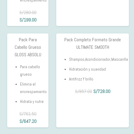
encrespamiento
S/
280.00
El
El
S/
199.00
precio
precio
original
actual
Pack Para
Pack Completo Formato Grande
15%
15%
era:
es:
Cabello Grueso
ULTIMATE SMOOTH
OFF
OFF
S/280.00.
S/199.00.
GLOSS ABSOLU
Shampoo,Acondicionador,Mascarilla
Para cabello
Hidratación y suavidad
grueso
Antifrizz Y brillo
Elimina el
El
El
S/
857.00
S/
728.00
encrespamiento.
precio
precio
Hidrata y nutre
original
actual
era:
es:
S/
761.50
El
El
S/857.00.
S/728.00.
S/
647.20
precio
precio