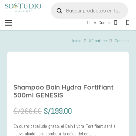
Búsqueda
de
productos
Mi Cuenta
Inicio
Kérastase
Genesis
Shampoo Bain Hydra Fortifiant
500ml GENESIS
El
El
S/
266.00
S/
199.00
precio
precio
original
actual
En cuero cabelludo graso, el Bain Hydra-Fortifiant será el
era:
es:
nuevo aliado para combatir la caída del cabello!