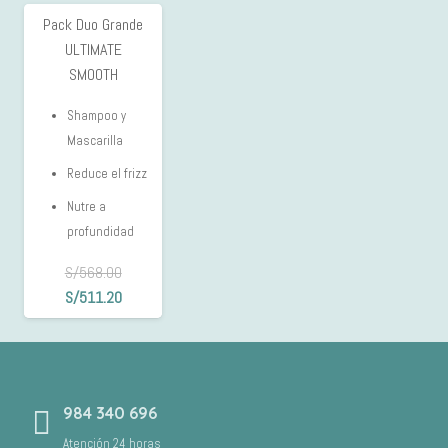
original
actual
Pack Duo Grande
10%
era:
es:
ULTIMATE
OFF
S/761.50.
S/647.20.
SMOOTH
Shampoo y
Mascarilla
Reduce el frizz
Nutre a
profundidad
S/
568.00
El
El
S/
511.20
precio
precio
original
actual
era:
es:
S/568.00.
S/511.20.
984 340 696
Atención 24 horas