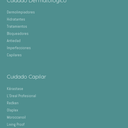
Cuidado Dermatológico
Dermolimpiadores
Hidratantes
Tratamientos
Bloqueadores
Antiedad
Imperfecciones
Capilares
Cuidado Capilar
Kérastase
L’Oreal Profesional
Redken
Olaplex
Moroccanoil
Living Proof