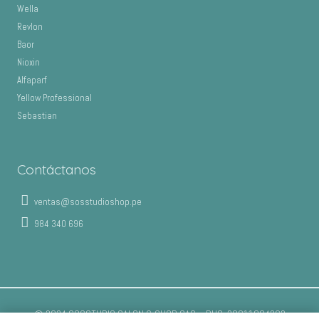
Wella
Revlon
Baor
Nioxin
Alfaparf
Yellow Professional
Sebastian
Contáctanos
ventas@sosstudioshop.pe
984 340 696
© 2024 SOSSTUDIO SALON & SHOP SAC – RUC: 20611804262