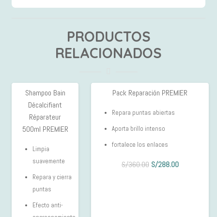
PRODUCTOS
RELACIONADOS
Shampoo Bain
Pack Reparación PREMIER
29%
20%
Décalcifiant
OFF
OFF
Repara puntas abiertas
Réparateur
500ml PREMIER
Aporta brillo intenso
fortalece los enlaces
Limpia
suavemente
El
El
S/
360.00
S/
288.00
precio
precio
Repara y cierra
original
actual
puntas
era:
es:
Efecto anti-
S/360.00.
S/288.00.