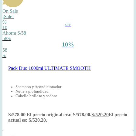
On Sale
¡Sale!
%
OFF
10
Ahorra S/58
58S/
10%
58
S/
Pack Duo 1000ml ULTIMATE SMOOTH
Shampoo y Acondicionador
Nutre a profundidad
Cabello brilloso y sedoso
S/
578.00
El precio original era: S/578.00.
S/
520.20
El precio
actual es: S/520.20.