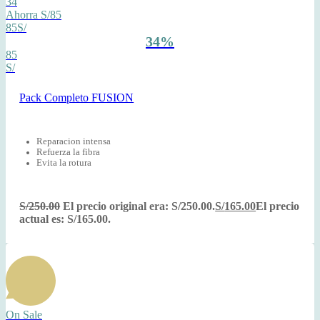
34
Ahorra S/85
85S/
34%
85
S/
Pack Completo FUSION
Reparacion intensa
Refuerza la fibra
Evita la rotura
S/
250.00
El precio original era: S/250.00.
S/
165.00
El precio
actual es: S/165.00.
On Sale