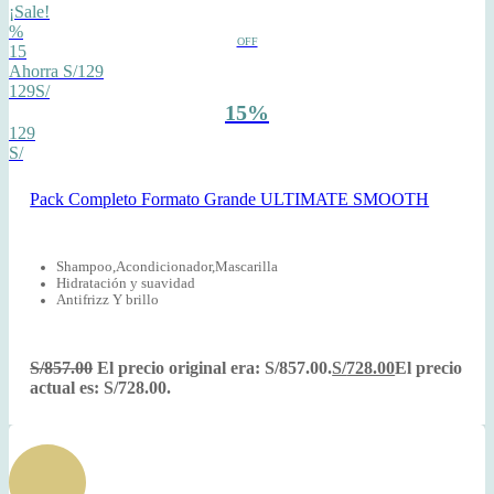
¡Sale!
%
OFF
15
Ahorra S/129
129S/
15%
129
S/
Pack Completo Formato Grande ULTIMATE SMOOTH
Shampoo,Acondicionador,Mascarilla
Hidratación y suavidad
Antifrizz Y brillo
S/
857.00
El precio original era: S/857.00.
S/
728.00
El precio
actual es: S/728.00.