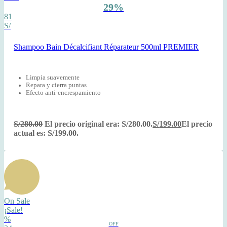
29%
81
S/
Shampoo Bain Décalcifiant Réparateur 500ml PREMIER
Limpia suavemente
Repara y cierra puntas
Efecto anti-encrespamiento
S/
280.00
El precio original era: S/280.00.
S/
199.00
El precio
actual es: S/199.00.
On Sale
¡Sale!
%
OFF