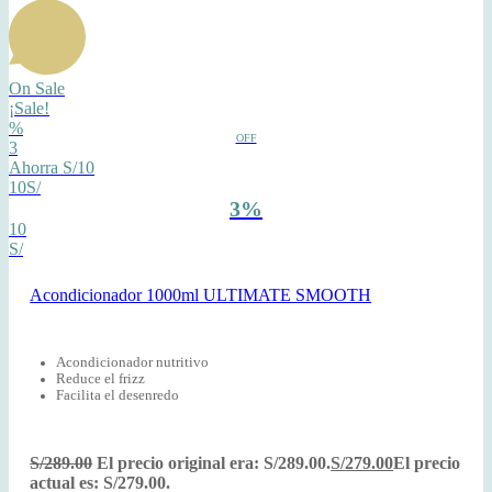
On Sale
¡Sale!
%
OFF
3
Ahorra S/10
10S/
3%
10
S/
Acondicionador 1000ml ULTIMATE SMOOTH
Acondicionador nutritivo
Reduce el frizz
Facilita el desenredo
S/
289.00
El precio original era: S/289.00.
S/
279.00
El precio
actual es: S/279.00.