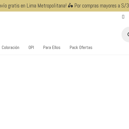
nvío gratis en Lima Metropolitana! 🛵 Por compras mayores a S/
Bús
de
pro
Coloración
OPI
Para Ellos
Pack Ofertas