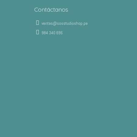
Contáctanos
ventas@sosstudioshop.pe
984 340 696