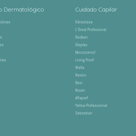
o Dermatológico
Cuidado Capilar
adores
Kérastase
L’Oreal Profesional
os
Redken
es
Olaplex
Moroccanoil
ones
Living Proof
Wella
Revlon
Baor
Nioxin
Alfaparf
Yellow Professional
Sebastian