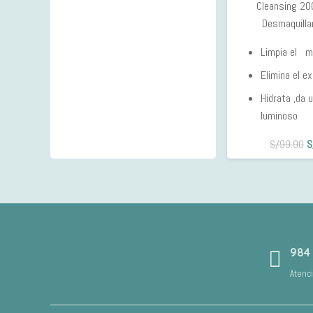
Cleansing 20
Desmaquilla
Limpia el ma
Elimina el e
Hidrata ,da 
luminoso
E
S/
99.90
S
p
o
e
S
984
Atenc