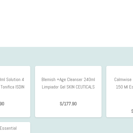
0ml Solution 4
Blemish +Age Cleanser 240ml
Calmwise 
Tonifica ISDIN
Limpiador Gel SKIN CEUTICALS
150 Ml E
90
S/
177.90
 Essential
10%