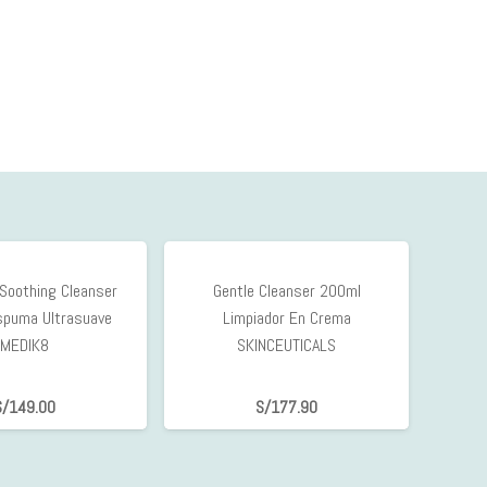
Soothing Cleanser
Gentle Cleanser 200ml
spuma Ultrasuave
Limpiador En Crema
MEDIK8
SKINCEUTICALS
S/
149.00
S/
177.90