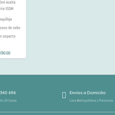
0ml Aceite
OFF
nte ISDIN
quillaje
xceso de sebo
un
aspecto
l
El
/
90.00
recio
precio
riginal
actual
ra:
es:
/99.90.
S/90.00.
 340 696
Envíos a Domicilio
ión 24 horas
Lima Metropolitana y Provincias