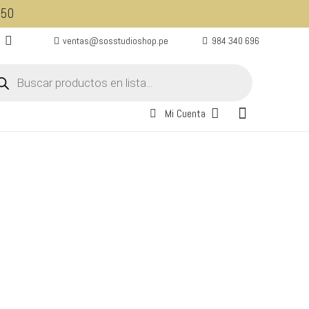
350
ventas@sosstudioshop.pe
984 340 696
queda
ductos
Mi Cuenta