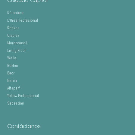
Cuidado Capilar
Kérastase
L’Oreal Profesional
Redken
Olaplex
Moroccanoil
Living Proof
Wella
Revlon
Baor
Nioxin
Alfaparf
Yellow Professional
Sebastian
Contáctanos