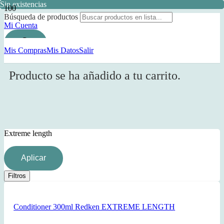
Sin existencias
Sin existencias
Sin existencias
Búsqueda de productos
Mi Cuenta
Mis Compras
Mis Datos
Salir
Producto
se ha añadido a tu carrito.
Extreme length
Aplicar
Filtros
Conditioner 300ml Redken EXTREME LENGTH