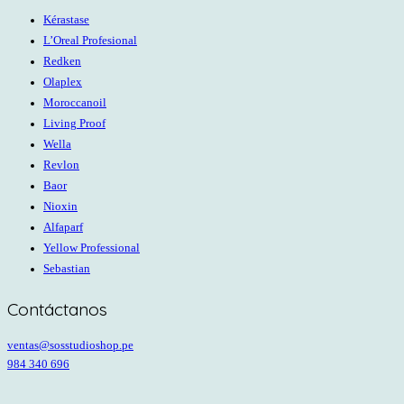
Kérastase
L’Oreal Profesional
Redken
Olaplex
Moroccanoil
Living Proof
Wella
Revlon
Baor
Nioxin
Alfaparf
Yellow Professional
Sebastian
Contáctanos
ventas@sosstudioshop.pe
984 340 696