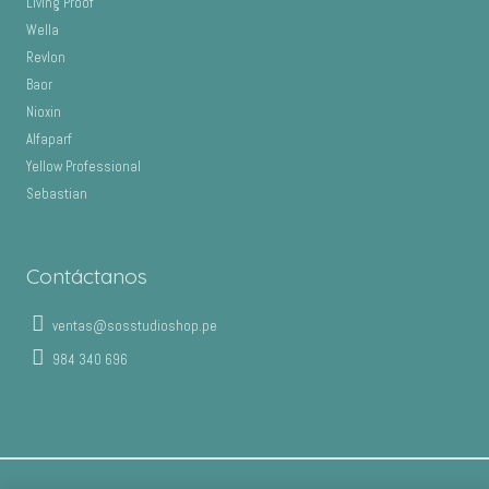
Living Proof
Wella
Revlon
Baor
Nioxin
Alfaparf
Yellow Professional
Sebastian
Contáctanos
ventas@sosstudioshop.pe
984 340 696