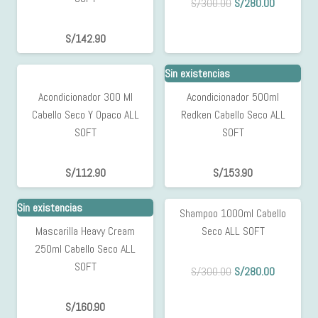
El
El
S/
300.00
S/
280.00
precio
precio
original
actual
S/
142.90
era:
es:
Sin existencias
S/300.00.
S/280.00.
Acondicionador 300 Ml
Acondicionador 500ml
Cabello Seco Y Opaco ALL
Redken Cabello Seco ALL
SOFT
SOFT
S/
112.90
S/
153.90
Sin existencias
Sin existencias
Shampoo 1000ml Cabello
7%
Mascarilla Heavy Cream
Seco ALL SOFT
OFF
250ml Cabello Seco ALL
SOFT
El
El
S/
300.00
S/
280.00
precio
precio
original
actual
S/
160.90