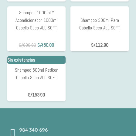
era:
es:
Sin existencias
S/300.00.
S/280.00.
Shampoo 1000ml Y
25%
Acondicionador 1000ml
Shampoo 300ml Para
OFF
Cabello Seco ALL SOFT
Cabello Seco ALL SOFT
El
El
S/
600.00
S/
450.00
S/
112.90
precio
precio
Sin existencias
original
actual
era:
es:
Shampoo 500ml Redken
S/600.00.
S/450.00.
Cabello Seco ALL SOFT
S/
153.90
984 340 696