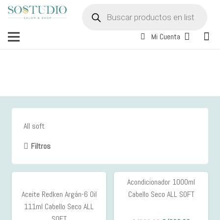
Búsqueda
de
productos
Mi Cuenta
All soft
Filtros
Sin existencias
Acondicionador 1000ml
7%
Aceite Redken Argán-6 Oil
Cabello Seco ALL SOFT
OFF
111ml Cabello Seco ALL
SOFT