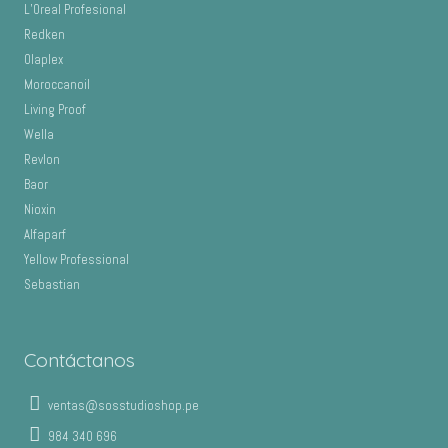
L’Oreal Profesional
Redken
Olaplex
Moroccanoil
Living Proof
Wella
Revlon
Baor
Nioxin
Alfaparf
Yellow Professional
Sebastian
Contáctanos
ventas@sosstudioshop.pe
984 340 696