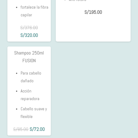
fortalece la fibra
S/
195.00
capilar
S/
376.00
El
El
S/
320.00
precio
precio
original
actual
Shampoo 250ml
15%
era:
es:
FUSION
OFF
S/376.00.
S/320.00.
Para cabello
dañado
Acción
reparadora
Cabello suave y
flexible
El
El
S/
85.00
S/
72.00
precio
precio