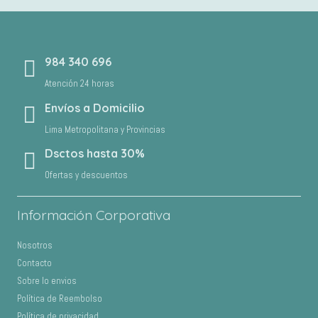
original
actual
era:
es:
S/85.00.
S/72.00.
984 340 696
Atención 24 horas
Envíos a Domicilio
Lima Metropolitana y Provincias
Dsctos hasta 30%
Ofertas y descuentos
Información Corporativa
Nosotros
Contacto
Sobre lo envios
Política de Reembolso
Política de privacidad