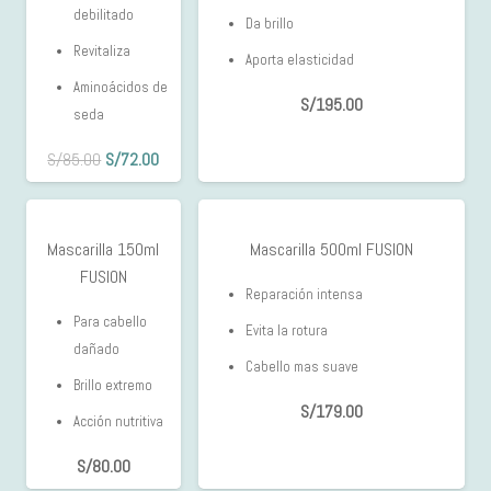
debilitado
Da brillo
Revitaliza
Aporta elasticidad
Aminoácidos de
S/
195.00
seda
El
El
S/
85.00
S/
72.00
precio
precio
original
actual
era:
es:
Mascarilla 150ml
Mascarilla 500ml FUSION
S/85.00.
S/72.00.
FUSION
Reparación intensa
Para cabello
Evita la rotura
dañado
Cabello mas suave
Brillo extremo
S/
179.00
Acción nutritiva
S/
80.00