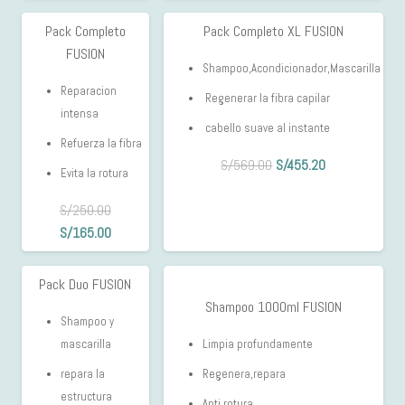
Pack Completo
Pack Completo XL FUSION
34%
20%
FUSION
OFF
OFF
Shampoo,Acondicionador,Mascarilla
Reparacion
Regenerar la fibra capilar
intensa
cabello suave al instante
Refuerza la fibra
El
El
S/
569.00
S/
455.20
Evita la rotura
precio
precio
original
actual
S/
250.00
El
El
era:
es:
S/
165.00
precio
precio
S/569.00.
S/455.20.
original
actual
Pack Duo FUSION
15%
era:
es:
Shampoo 1000ml FUSION
OFF
S/250.00.
S/165.00.
Shampoo y
mascarilla
Limpia profundamente
repara la
Regenera,repara
estructura
Anti rotura