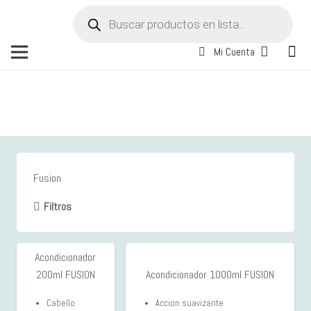
Búsqueda
de
productos
Mi Cuenta
Fusion
Filtros
Acondicionador
15%
200ml FUSION
Acondicionador 1000ml FUSION
OFF
Cabello
Accion suavizante