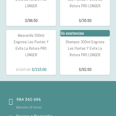
LONGER
Rotura PRO LONGER
S/
96.50
S/
35.50
Sin existencias
Mascarilla 500ml
13%
Engrosa Las Puntas Y
Shampoo 300ml Engrosa
OFF
Evita La Rotura PRO
Las Puntas Y Evita La
LONGER
Rotura PRO LONGER
El
El
S/
247.00
S/
215.00
S/
92.50
precio
precio
original
actual
era:
es:
S/247.00.
S/215.00.
984 340 696
Atención 24 horas