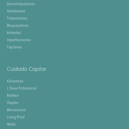
Dermolimpiadores
Hidratantes
Tratamientos
Bloqueadores
Antiedad
Imperfecciones
Capilares
Cuidado Capilar
Kérastase
L’Oreal Profesional
Redken
Olaplex
Moroccanoil
Living Proof
Wella