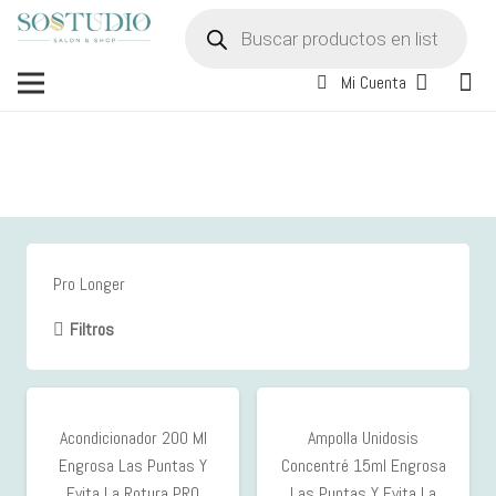
Búsqueda
de
productos
Mi Cuenta
Pro Longer
Filtros
Acondicionador 200 Ml
Ampolla Unidosis
Engrosa Las Puntas Y
Concentré 15ml Engrosa
Evita La Rotura PRO
Las Puntas Y Evita La