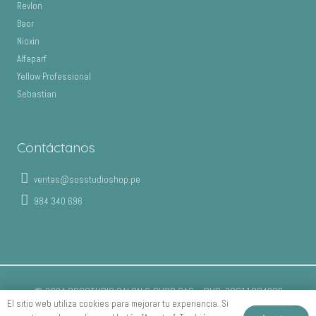
Revlon
Baor
Nioxin
Alfaparf
Yellow Professional
Sebastian
Contáctanos
ventas@sosstudioshop.pe
984 340 696
© 2024 SOSSTUDIO SALON & SHOP SAC – RUC: 20611804262
El sitio web utiliza cookies para mejorar tu experiencia. Si