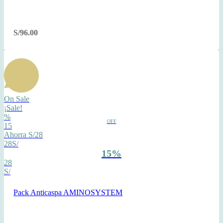
S/
96.00
On Sale
¡Sale!
%
OFF
15
Ahorra S/28
28S/
15%
28
S/
Pack Anticaspa AMINOSYSTEM