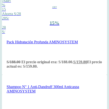
¡Sale!
%
OFF
15
Ahorra S/28
28S/
15%
28
S/
Pack Hidratación Profunda AMINOSYSTEM
S/
188.00
El precio original era: S/188.00.
S/
159.80
El precio
actual es: S/159.80.
Shampoo N° 1 Anti-Dandruff 300ml Anticaspa
AMINOSYSTEM