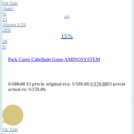
On Sale
¡Sale!
%
OFF
15
Ahorra S/28
28S/
15%
28
S/
Pack Cuero Cabelludo Graso AMINOSYSTEM
S/
188.00
El precio original era: S/188.00.
S/
159.80
El precio
actual es: S/159.80.
On Sale