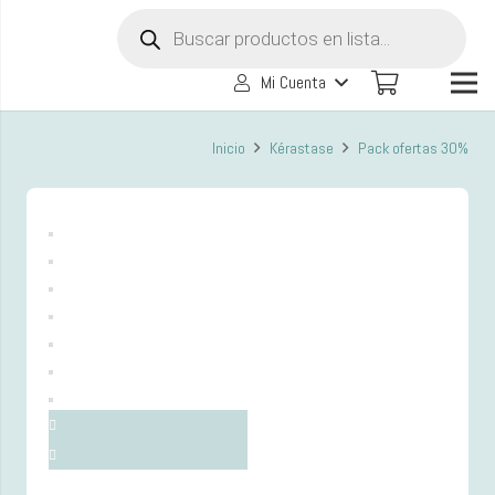
Búsqueda
de
productos
Mi Cuenta
Inicio
Kérastase
Pack ofertas 30%