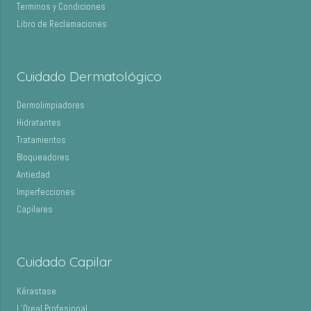
Terminos y Condiciones
Libro de Reclamaciones
Cuidado Dermatológico
Dermolimpiadores
Hidratantes
Tratamientos
Bloqueadores
Antiedad
Imperfecciones
Capilares
Cuidado Capilar
Kérastase
L’Oreal Profesional