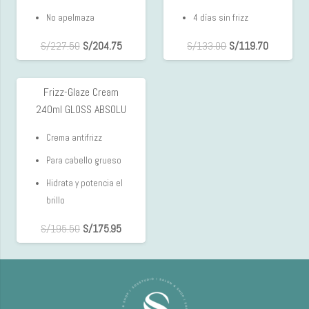
No apelmaza
4 días sin frizz
S/
227.50
S/
204.75
S/
133.00
S/
119.70
Frizz-Glaze Cream
10%
240ml GLOSS ABSOLU
OFF
Crema antifrizz
Para cabello grueso
Hidrata y p
otencia el
brillo
S/
195.50
S/
175.95