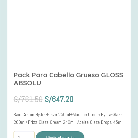
Pack Para Cabello Grueso GLOSS
ABSOLU
El
El
S/
761.50
S/
647.20
precio
precio
original
actual
Bain Crème Hydra-Glaze 250ml+Masque Crème Hydra-Glaze
era:
es:
200ml+Frizz-Glaze Cream 240ml+Aceite Glaze Drops 45ml
S/761.50.
S/647.20.
Pack
Añadir al carrito