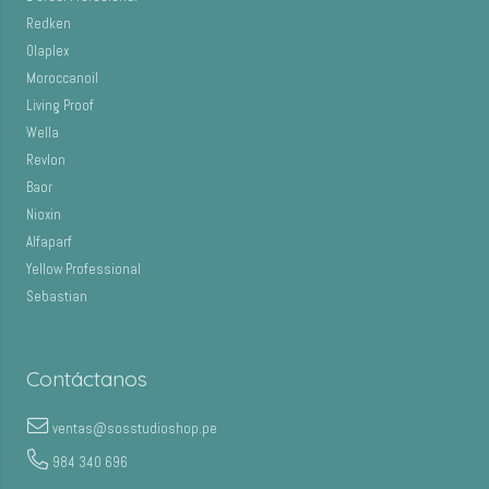
Redken
Olaplex
Moroccanoil
Living Proof
Wella
Revlon
Baor
Nioxin
Alfaparf
Yellow Professional
Sebastian
Contáctanos
ventas@sosstudioshop.pe
984 340 696