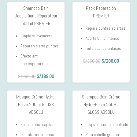
Shampoo Bain
Pack Reparación
29%
20%
Décalcifiant Réparateur
PREMIER
OFF
OFF
500ml PREMIER
Repara puntas abiertas
Limpia suavemente
Aporta brillo intenso
Repara y cierra puntas
fortalece los enlaces
Efecto anti-
El
El
S/
360.00
S/
288.00
encrespamiento
precio
precio
El
El
original
actual
S/
280.00
S/
199.00
precio
precio
era:
es:
original
actual
S/360.00.
S/288.00
Masque Crème Hydra-
Shampoo Bain Crème
10%
10%
era:
es:
Glaze 200ml GLOSS
Hydra-Glaze 250ML
OFF
OFF
S/280.00.
S/199.00.
ABSOLU
GLOSS ABSOLU
Sella la fibra capilar
Limpia el cuero cabelludo
Hidratación intensa
Para cabello grueso