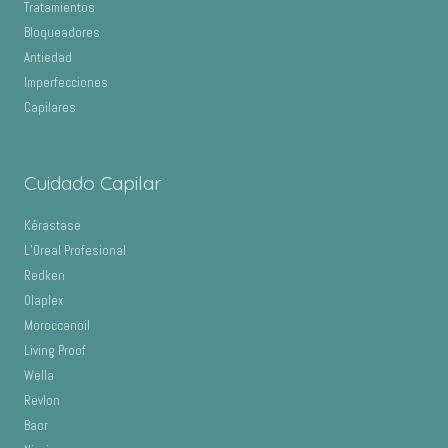
Tratamientos
Bloqueadores
Antiedad
Imperfecciones
Capilares
Cuidado Capilar
Kérastase
L’Oreal Profesional
Redken
Olaplex
Moroccanoil
Living Proof
Wella
Revlon
Baor