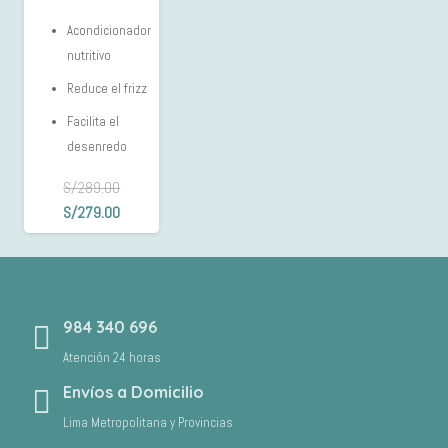
Acondicionador
nutritivo
Reduce el frizz
Facilita el
desenredo
S/
289.00
El
El
S/
279.00
precio
precio
original
actual
era:
es:
S/289.00.
S/279.00.
984 340 696
Atención 24 horas
Envíos a Domicilio
Lima Metropolitana y Provincias