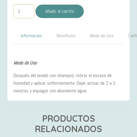
Acondicionador
Añadir al carrito
1000ml
Cabello
Tinturado
Información
Beneficios
Modo de Uso
Cali
VITAMINO
COLOR
cantidad
Modo de Uso
Después del lavado con shampoo, retirar el exceso de
humedad y aplicar uniformemente. Dejar actuar de 2 a 3
minutos y enjuagar con abundante agua.
PRODUCTOS
RELACIONADOS