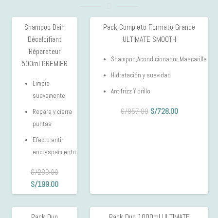
Shampoo Bain
Pack Completo Formato Grande
29%
15%
Décalcifiant
ULTIMATE SMOOTH
OFF
OFF
Réparateur
Shampoo,Acondicionador,Mascarilla
500ml PREMIER
Hidratación y suavidad
Limpia
Antifrizz Y brillo
suavemente
El
El
S/
857.00
S/
728.00
Repara y cierra
precio
precio
puntas
original
actual
Efecto anti-
era:
es:
encrespamiento
S/857.00.
S/728.00.
S/
280.00
El
El
S/
199.00
precio
precio
original
actual
Pack Duo
Pack Duo 1000ml ULTIMATE