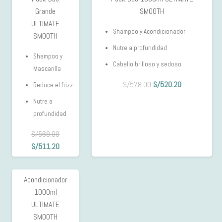
10%
10%
era:
es:
Grande
SMOOTH
OFF
OFF
S/280.00.
S/199.00.
ULTIMATE
Shampoo y Acondicionador
SMOOTH
Nutre a profundidad
Shampoo y
Cabello brilloso y sedoso
Mascarilla
El
El
S/
578.00
S/
520.20
Reduce el frizz
precio
precio
Nutre a
original
actual
profundidad
era:
es:
S/578.00.
S/520.20.
S/
568.00
El
El
S/
511.20
precio
precio
original
actual
Acondicionador
3%
era:
es:
1000ml
OFF
S/568.00.
S/511.20.
ULTIMATE
SMOOTH