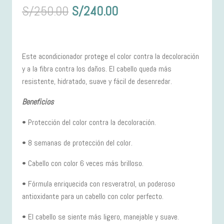
El
El
S/
250.00
S/
240.00
precio
precio
original
actual
era:
es:
Este acondicionador protege el color contra la decoloración
S/250.00.
S/240.00.
y a la fibra contra los daños. El cabello queda más
resistente, hidratado, suave y fácil de desenredar.
Beneficios
• Protección del color contra la decoloración.
• 8 semanas de protección del color.
• Cabello con color 6 veces más brilloso.
• Fórmula enriquecida con resveratrol, un poderoso
antioxidante para un cabello con color perfecto.
• El cabello se siente más ligero, manejable y suave.