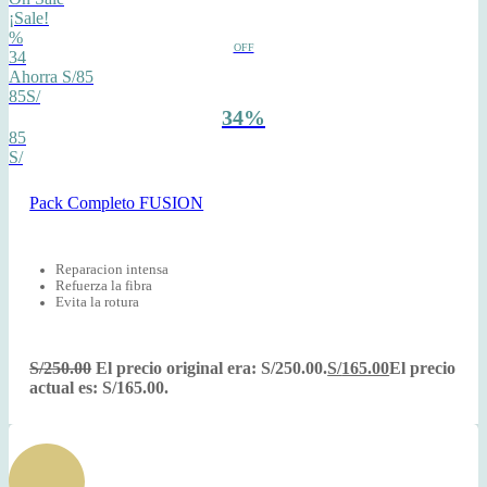
¡Sale!
%
OFF
34
Ahorra S/85
85S/
34%
85
S/
Pack Completo FUSION
Reparacion intensa
Refuerza la fibra
Evita la rotura
S/
250.00
El precio original era: S/250.00.
S/
165.00
El precio
actual es: S/165.00.