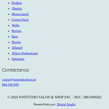
Redken
Olaplex
Moroccanoil
Living Proof
Wella
Revlon
Baor
Nioxin
Alfaparf
Yellow Professional
Sebastian
Contáctanos
ventas@sosstudioshop.pe
984 340 696
© 2024 SOSSTUDIO SALON & SHOP SAC – RUC: 20611804262
Desarrollado por:
Digital Studio