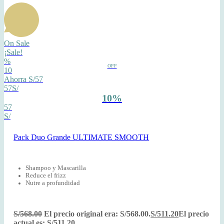
On Sale
¡Sale!
%
OFF
10
Ahorra S/57
57S/
10%
57
S/
Pack Duo Grande ULTIMATE SMOOTH
Shampoo y Mascarilla
Reduce el frizz
Nutre a profundidad
S/
568.00
El precio original era: S/568.00.
S/
511.20
El precio
actual es: S/511.20.