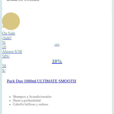
On Sale
¡Sale!
%
OFF
10
Ahorra S/58
58S/
10%
58
S/
Pack Duo 1000ml ULTIMATE SMOOTH
Shampoo y Acondicionador
Nutre a profundidad
Cabello brilloso y sedoso