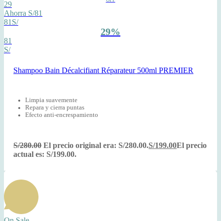
29
Ahorra S/81
81S/
29%
81
S/
Shampoo Bain Décalcifiant Réparateur 500ml PREMIER
Limpia suavemente
Repara y cierra puntas
Efecto anti-encrespamiento
S/
280.00
El precio original era: S/280.00.
S/
199.00
El precio
actual es: S/199.00.
On Sale