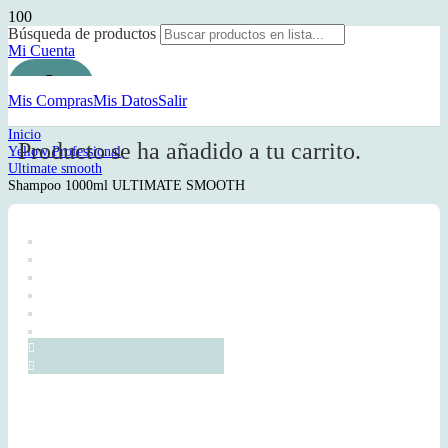
Búsqueda de productos
Mi Cuenta
Mis Compras
Mis Datos
Salir
Inicio
Producto
se ha añadido a tu carrito.
Yellow Professional
Ultimate smooth
Shampoo 1000ml ULTIMATE SMOOTH