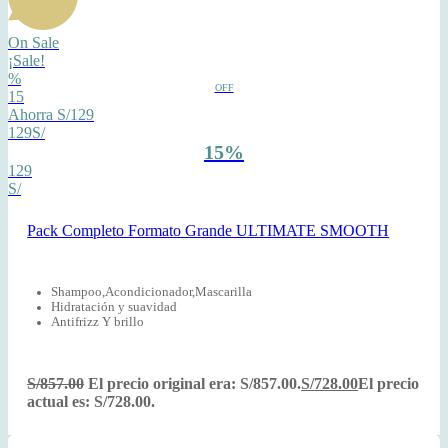
On Sale
¡Sale!
%
OFF
15
Ahorra S/129
129S/
15%
129
S/
Pack Completo Formato Grande ULTIMATE SMOOTH
Shampoo,Acondicionador,Mascarilla
Hidratación y suavidad
Antifrizz Y brillo
S/
857.00
El precio original era: S/857.00.
S/
728.00
El precio
actual es: S/728.00.