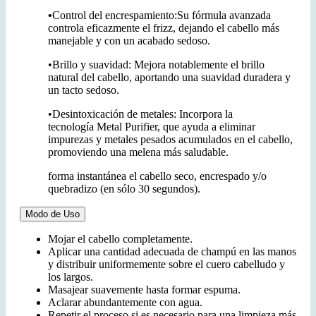
•
Control del encrespamiento:
Su fórmula avanzada
controla eficazmente el frizz, dejando el cabello más
manejable y con un acabado sedoso.
•
Brillo y suavidad:
Mejora notablemente el brillo
natural del cabello, aportando una suavidad duradera y
un tacto sedoso.
•
Desintoxicación de metales:
Incorpora la
tecnología
Metal Purifier
, que ayuda a eliminar
impurezas y metales pesados acumulados en el cabello,
promoviendo una melena más saludable.
forma instantánea el cabello seco, encrespado y/o
quebradizo (en sólo 30 segundos).
Modo de Uso
Mojar el cabello completamente.
Aplicar una cantidad adecuada de champú en las manos
y distribuir uniformemente sobre el cuero cabelludo y
los largos.
Masajear suavemente hasta formar espuma.
Aclarar abundantemente con agua.
Repetir el proceso si es necesario para una limpieza más