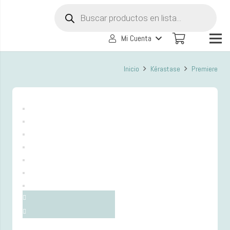
Búsqueda
de
productos
Mi Cuenta
Inicio
Kérastase
Premiere