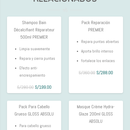
Shampoo Bain
Pack Reparación
29%
20%
Décalcifiant Réparateur
PREMIER
OFF
OFF
500ml PREMIER
Repara puntas abiertas
Limpia suavemente
Aporta brillo intenso
Repara y cierra puntas
fortalece los enlaces
Efecto anti-
El
El
S/
360.00
S/
288.00
encrespamiento
precio
precio
El
El
original
actual
S/
280.00
S/
199.00
precio
precio
era:
es:
original
actual
S/360.00.
S/288.00
Pack Para Cabello
Masque Crème Hydra-
15%
10%
era:
es:
Grueso GLOSS ABSOLU
Glaze 200ml GLOSS
OFF
OFF
S/280.00.
S/199.00.
ABSOLU
Para cabello grueso