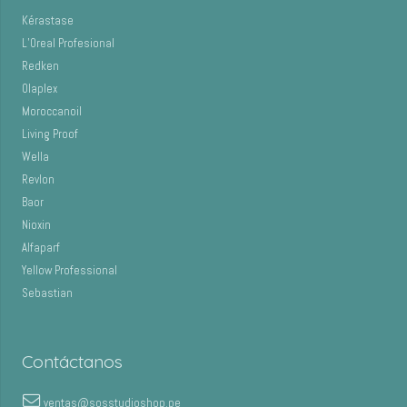
Kérastase
L’Oreal Profesional
Redken
Olaplex
Moroccanoil
Living Proof
Wella
Revlon
Baor
Nioxin
Alfaparf
Yellow Professional
Sebastian
Contáctanos
ventas@sosstudioshop.pe