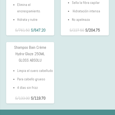
Sella la fibra capilar
Elimina el
encrespamiento.
Hidratación intensa
Hidrata y nutre
No apelmaza
El
El
S/
761.50
S/
647.20
S/
227.50
S/
204.75
precio
precio
original
actual
Shampoo Bain Crème
10%
era:
es:
Hydra-Glaze 250ML
OFF
S/761.50.
S/647.20.
GLOSS ABSOLU
Limpia el cuero cabelludo
Para cabello grueso
4 días sin frizz
S/
133.00
S/
119.70