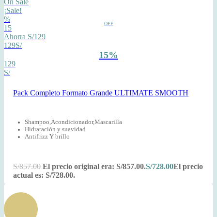
On Sale
¡Sale!
%
OFF
15
Ahorra S/129
129S/
15%
129
S/
Pack Completo Formato Grande ULTIMATE SMOOTH
Shampoo,Acondicionador,Mascarilla
Hidratación y suavidad
Antifrizz Y brillo
S/
857.00
El precio original era: S/857.00.
S/
728.00
El precio
actual es: S/728.00.