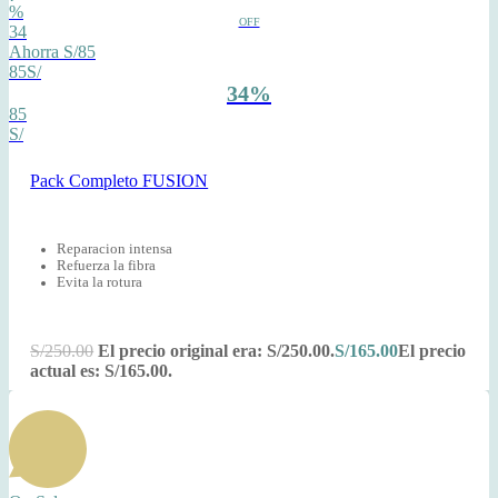
%
OFF
34
Ahorra S/85
85S/
34%
85
S/
Pack Completo FUSION
Reparacion intensa
Refuerza la fibra
Evita la rotura
S/
250.00
El precio original era: S/250.00.
S/
165.00
El precio
actual es: S/165.00.