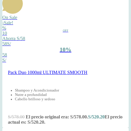
On Sale
¡Sale!
%
OFF
10
Ahorra S/58
58S/
10%
58
S/
Pack Duo 1000ml ULTIMATE SMOOTH
Shampoo y Acondicionador
Nutre a profundidad
Cabello brilloso y sedoso
S/
578.00
El precio original era: S/578.00.
S/
520.20
El precio
actual es: S/520.20.