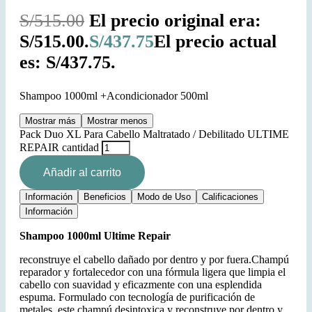
S/
515.00
El precio original era:
S/515.00.
S/
437.75
El precio actual
es: S/437.75.
Shampoo 1000ml +Acondicionador 500ml
Mostrar más
Mostrar menos
Pack Duo XL Para Cabello Maltratado / Debilitado ULTIME
REPAIR cantidad
Añadir al carrito
Información
Beneficios
Modo de Uso
Calificaciones
Información
Shampoo 1000ml Ultime Repair
reconstruye el cabello dañado por dentro y por fuera.Champú
reparador y fortalecedor con una fórmula ligera que limpia el
cabello con suavidad y eficazmente con una esplendida
espuma. Formulado con tecnología de purificación de
metales, este champú desintoxica y reconstruye por dentro y