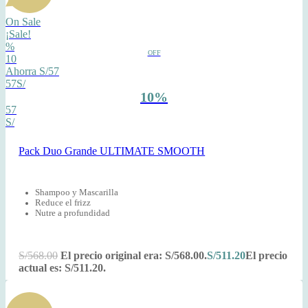
On Sale
¡Sale!
%
OFF
10
Ahorra S/57
57S/
10%
57
S/
Pack Duo Grande ULTIMATE SMOOTH
Shampoo y Mascarilla
Reduce el frizz
Nutre a profundidad
S/
568.00
El precio original era: S/568.00.
S/
511.20
El precio
actual es: S/511.20.