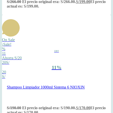
S/
266.00
El precio original era: S/266.00.
S/
199.00
El precio
actual es: S/199.00.
On Sale
¡Sale!
%
OFF
11
Ahorra S/20
20S/
11%
20
S/
Shampoo Limpiador 1000ml Sistema 6 NIOXIN
S/
190.00
El precio original era: S/190.00.
S/
170.00
El precio
actual es: S/170.00.