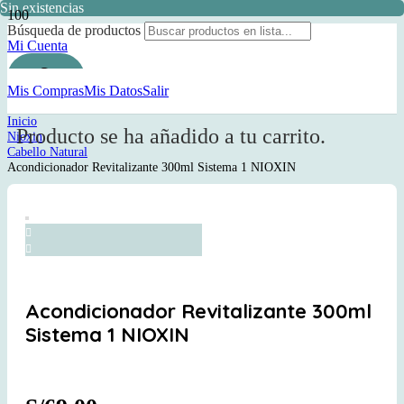
Sin existencias
Búsqueda de productos
Mi Cuenta
Mis Compras
Mis Datos
Salir
Inicio
Producto
se ha añadido a tu carrito.
Nioxin
Cabello Natural
Acondicionador Revitalizante 300ml Sistema 1 NIOXIN
Acondicionador Revitalizante 300ml
Sistema 1 NIOXIN