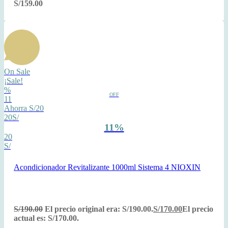
S/
159.00
On Sale
¡Sale!
%
OFF
11
Ahorra S/20
20S/
11%
20
S/
Acondicionador Revitalizante 1000ml Sistema 4 NIOXIN
S/
190.00
El precio original era: S/190.00.
S/
170.00
El precio
actual es: S/170.00.