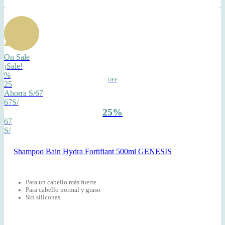
On Sale
¡Sale!
%
OFF
25
Ahorra S/67
67S/
25%
67
S/
Shampoo Bain Hydra Fortifiant 500ml GENESIS
Para un cabello más fuerte
Para cabello normal y graso
Sin siliconas