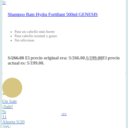
S/
Shampoo Bain Hydra Fortifiant 500ml GENESIS
Para un cabello más fuerte
Para cabello normal y graso
Sin siliconas
S/
266.00
El precio original era: S/266.00.
S/
199.00
El precio
actual es: S/199.00.
On Sale
¡Sale!
%
OFF
11
Ahorra S/20
20S/