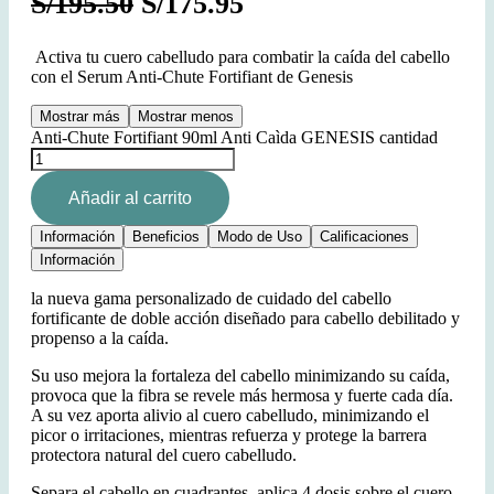
S/
195.50
S/
175.95
Activa tu cuero cabelludo para combatir la caída del cabello
con el Serum Anti-Chute Fortifiant de Genesis
Mostrar más
Mostrar menos
Anti-Chute Fortifiant 90ml Anti Caìda GENESIS cantidad
Añadir al carrito
Información
Beneficios
Modo de Uso
Calificaciones
Información
la nueva gama personalizado de cuidado del cabello
fortificante de doble acción diseñado para cabello debilitado y
propenso a la caída.
Su uso mejora la fortaleza del cabello minimizando su caída,
provoca que la fibra se revele más hermosa y fuerte cada día.
A su vez aporta alivio al cuero cabelludo, minimizando el
picor o irritaciones, mientras refuerza y protege la barrera
protectora natural del cuero cabelludo.
Separa el cabello en cuadrantes, aplica 4 dosis sobre el cuero