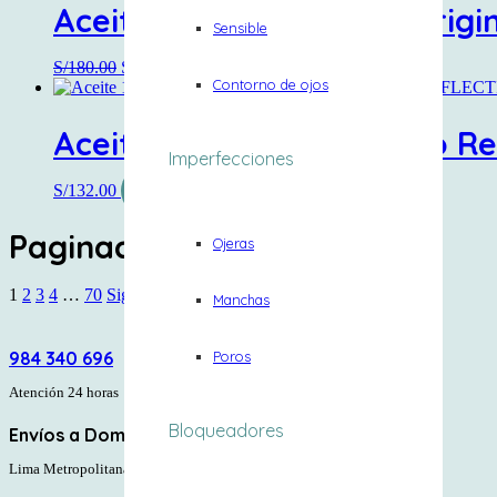
Aceite Recarga L’huile Origi
Sensible
S/
180.00
S/
162.00
Añadir al carrito
Contorno de ojos
Aceite 100ml Cabello Fino R
Imperfecciones
S/
132.00
Añadir al carrito
Paginación de entradas
Ojeras
1
2
3
4
…
70
Siguientes
Manchas
Poros
984 340 696
Atención 24 horas
Bloqueadores
Envíos a Domicilio
Lima Metropolitana y Provincias