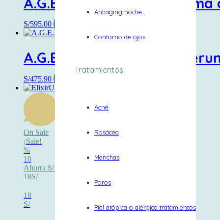
A.G.E. INTERRUPTER- Crema 
Antiaging noche
S/
595.00
Añadir al carrito
Contorno de ojos
A.G.E.Interrupter Ultra Ser
Tratamientos
S/
475.90
Añadir al carrito
Acné
Rosácea
On Sale
¡Sale!
%
Manchas
10
Ahorra S/18
18S/
Poros
18
S/
Piel atópica o alérgica tratamientos