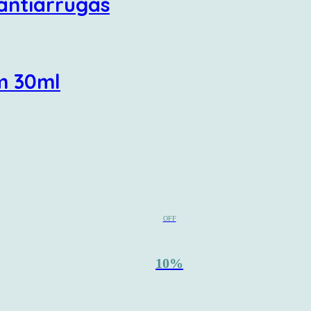
antiarrugas
um 30ml
OFF
10%