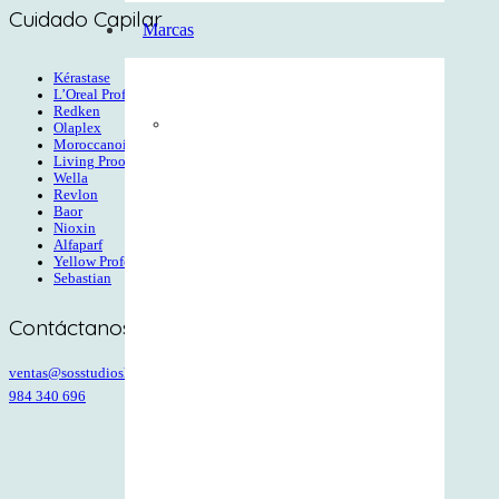
Cuidado Capilar
Marcas
Kérastase
L’Oreal Profesional
Redken
Olaplex
Moroccanoil
Living Proof
Wella
Revlon
Baor
Nioxin
Alfaparf
Yellow Professional
Sebastian
Contáctanos
ventas@sosstudioshop.pe
984 340 696