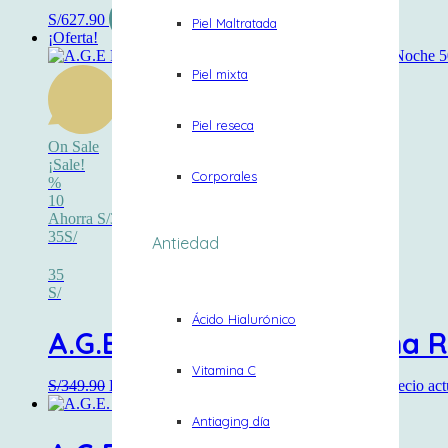
S/
627.90
Añadir al carrito
Piel Maltratada
¡Oferta!
Piel mixta
Piel reseca
On Sale
¡Sale!
Corporales
%
10
Ahorra S/35
35S/
Antiedad
35
S/
Ácido Hialurónico
A.G.E Reverse Night Crema 
Vitamina C
S/
349.90
El precio original era: S/349.90.
S/
315.00
El precio act
Antiaging día