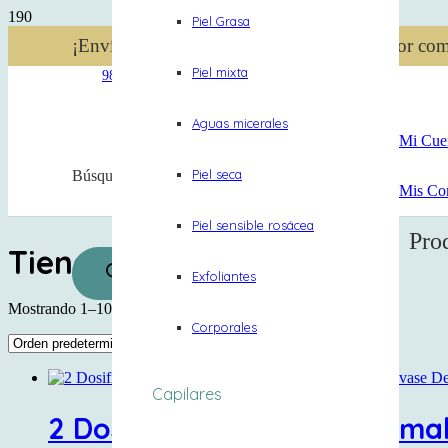
Piel Grasa
¡Envío gratis en Lima Metropolitana! 🛵 Por co
Piel mixta
984 340 696
Aguas micerales
Mi Cue
Piel seca
Búsqueda de productos
Mis Co
Piel sensible rosácea
Pro
Tienda
Exfoliantes
Mostrando 1–10 de 691 resultados
Corporales
Capilares
2 Dosificadores Boca Normal