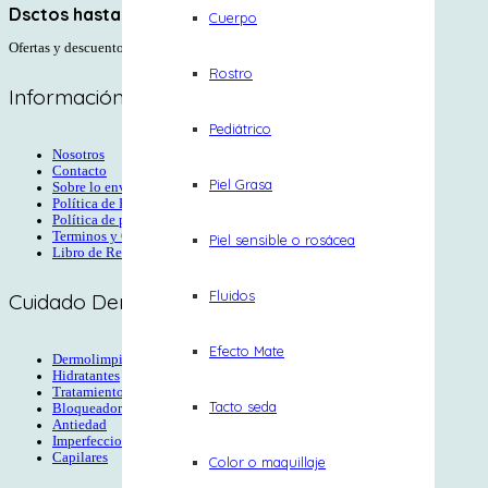
Dsctos hasta 30%
Cuerpo
Ofertas y descuentos
Rostro
Información Corporativa
Pediátrico
Nosotros
Contacto
Piel Grasa
Sobre lo envios
Política de Reembolso
Política de privacidad
Terminos y Condiciones
Piel sensible o rosácea
Libro de Reclamaciones
Fluidos
Cuidado Dermatológico
Efecto Mate
Dermolimpiadores
Hidratantes
Tratamientos
Tacto seda
Bloqueadores
Antiedad
Imperfecciones
Capilares
Color o maquillaje