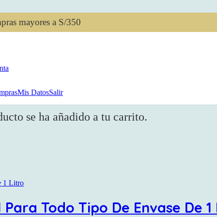
mpras mayores a S/350
nta
mpras
Mis Datos
Salir
ducto
se ha añadido a tu carrito.
 Para Todo Tipo De Envase De 1 