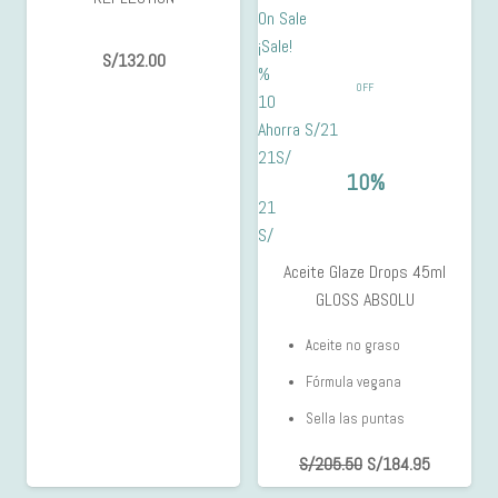
On Sale
¡Sale!
S/
132.00
%
OFF
10
Ahorra S/21
21S/
10%
21
S/
Aceite Glaze Drops 45ml
GLOSS ABSOLU
Aceite no graso
Fórmula vegana
Sella las puntas
S/
205.50
S/
184.95