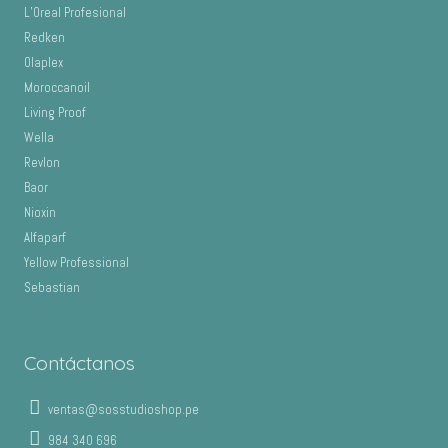
L’Oreal Profesional
Redken
Olaplex
Moroccanoil
Living Proof
Wella
Revlon
Baor
Nioxin
Alfaparf
Yellow Professional
Sebastian
Contáctanos
ventas@sosstudioshop.pe
984 340 696