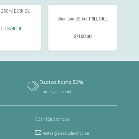
 250ml DARK OIL
33%
Shampoo 250ml TRILLANCE
OFF
El
El
.00
S/
60.00
precio
precio
S/
100.00
original
actual
era:
es:
S/90.00.
S/60.00.
Dsctos hasta 30%
Ofertas y descuentos
Contáctanos
ventas@sosstudioshop.pe