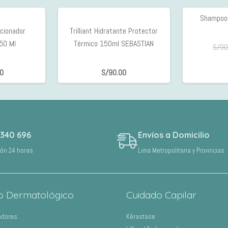
Shampoo
icionador
Trilliant Hidratante Protector
50 Ml
Térmico 150ml SEBASTIAN
S/
90
00
S/
90.00
 340 696
Envíos a Domicilio
ión 24 horas
Lima Metropolitana y Provincias
o Dermatológico
Cuidado Capilar
adores
Kérastase