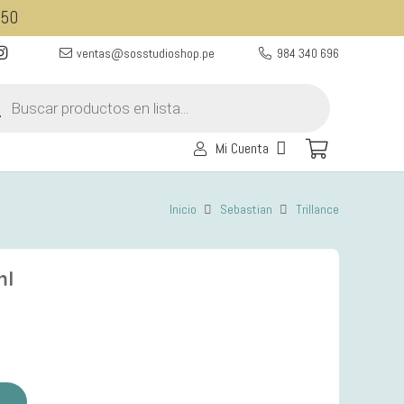
350
ventas@sosstudioshop.pe
984 340 696
eda
ctos
Mi Cuenta
Inicio
Sebastian
Trillance
ml