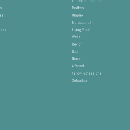
L’Oreal Profesional
os
Redken
es
Olaplex
Moroccanoil
ones
Living Proof
Wella
Revlon
Baor
Nioxin
Alfaparf
Yellow Professional
Sebastian