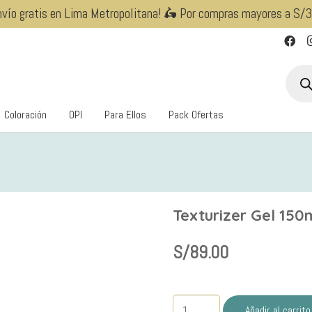
nvío gratis en Lima Metropolitana! 🛵 Por compras mayores a S/
Búsqu
de
produ
Coloración
OPI
Para Ellos
Pack Ofertas
Texturizer Gel 150
S/
89.00
Texturizer
Añadir al carrito