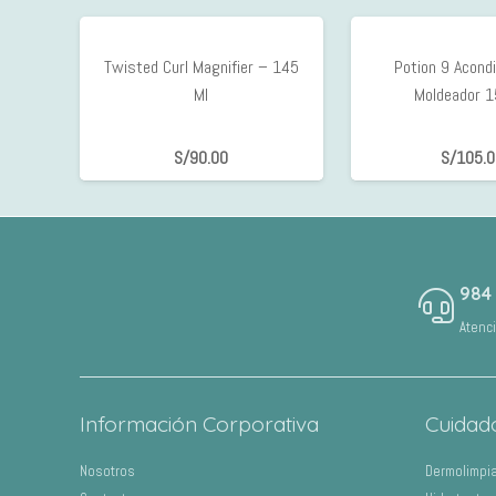
Twisted Curl Magnifier – 145
Potion 9 Acond
Ml
Moldeador 1
S/
90.00
S/
105.
984
Atenc
Información Corporativa
Cuidad
Nosotros
Dermolimpi