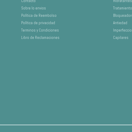
Contacto
Hidratantes
Sobre lo envios
Tratamient
Política de Reembolso
Bloqueador
Política de privacidad
Antiedad
Terminos y Condiciones
Imperfecci
Libro de Reclamaciones
Capilares