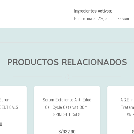
Ingredientes Activos:
Phloretina al 2%, ácido L-ascórbic
PRODUCTOS RELACIONADOS
 Serum
Serum Exfoliante Anti Edad
A.G.E I
NCEUTICALS
Cell Cycle Catalyst 30ml
Tratam
SKINCEUTICALS
SKI
0
S/
332.90
S