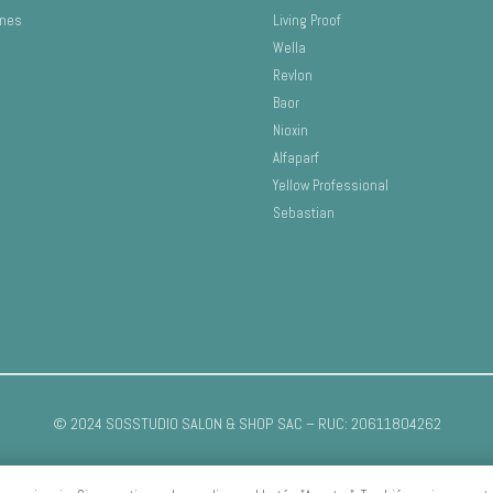
ones
Living Proof
Wella
Revlon
Baor
Nioxin
Alfaparf
Yellow Professional
Sebastian
© 2024 SOSSTUDIO SALON & SHOP SAC – RUC: 20611804262
Desarrollado por:
Digital Studio