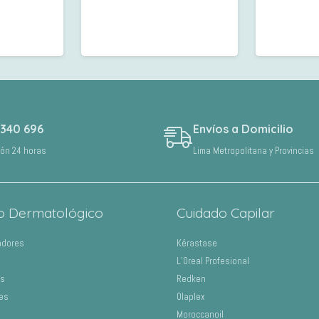
 340 696
Envíos a Domicilio
ión 24 horas
Lima Metropolitana y Provincias
o Dermatológico
Cuidado Capilar
adores
Kérastase
L’Oreal Profesional
os
Redken
es
Olaplex
Moroccanoil