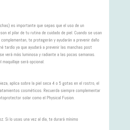
nchas) es importante que sepas que el uso de un
son el pilar de tu rutina de cuidado de piel. Cuando se usan
 complementan, te protegerán y ayudarán a prevenir daño
cné tardío ya que ayudará a prevenir las manchas post
el se verá más luminosa y radiante a las pocas semanas.
 maquillaje será opcional.
eza, aplica sobre la piel seca 4 o 5 gotas en el rostro, el
tratamientos cosméticos. Recuerda siempre complementar
otoprotector solar como el Physical Fusion.
z. Si lo usas una vez al día, te durará mínimo