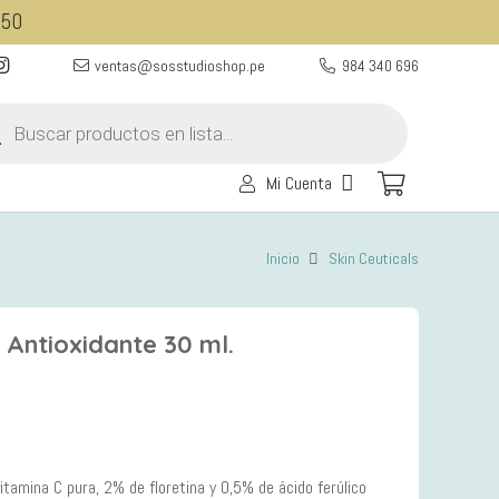
350
ventas@sosstudioshop.pe
984 340 696
eda
ctos
Mi Cuenta
Inicio
Skin Ceuticals
 Antioxidante 30 ml.
tamina C pura, 2% de floretina y 0,5% de ácido ferúlico