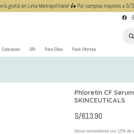
nvío gratis en Lima Metropolitana! 🛵 Por compras mayores a S/
Búsqu
de
produ
Coloración
OPI
Para Ellos
Pack Ofertas
Phloretin CF Serum
SKINCEUTICALS
S/
613.90
Serum antioxidante con 10% de vi