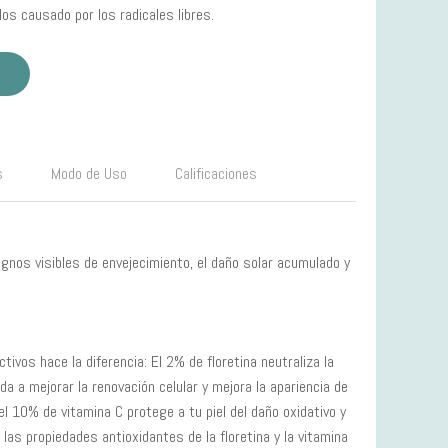
los causado por los radicales libres.
s
Modo de Uso
Calificaciones
ignos visibles de envejecimiento, el daño solar acumulado y
ivos hace la diferencia: El 2% de floretina neutraliza la
uda a mejorar la renovación celular y mejora la apariencia de
l 10% de vitamina C protege a tu piel del daño oxidativo y
 las propiedades antioxidantes de la floretina y la vitamina