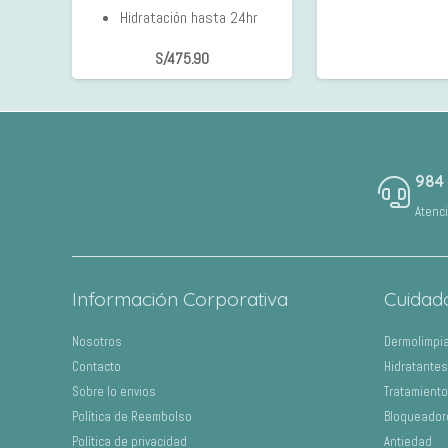
Hidratación hasta 24hr
S/
475.90
984
Atenc
Información Corporativa
Cuidad
Nosotros
Dermolimpi
Contacto
Hidratantes
Sobre lo envios
Tratamient
Política de Reembolso
Bloqueador
Política de privacidad
Antiedad