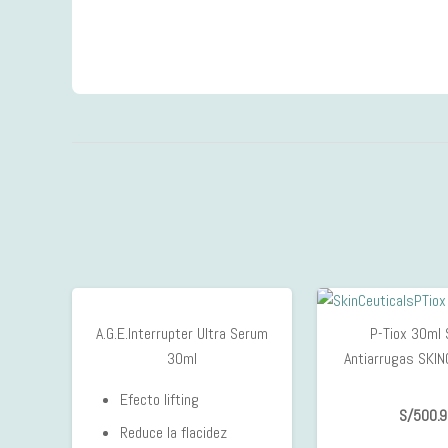
A.G.E.Interrupter Ultra Serum
P-Tiox 30ml
30ml
Antiarrugas SKI
Efecto lifting
S/
500.9
Reduce la flacidez