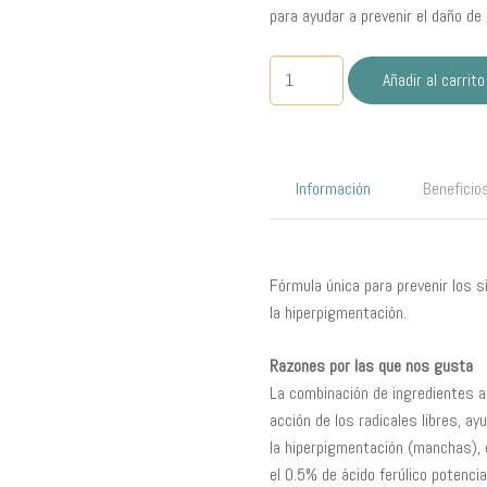
para ayudar a prevenir el daño de 
Phloretin
Añadir al carrito
CF
Serum
Antioxidante
30
Información
Beneficio
ml.
SKINCEUTICALS
cantidad
Fórmula única para prevenir los s
la hiperpigmentación.
Razones por las que nos gusta
La combinación de ingredientes act
acción de los radicales libres, ay
la hiperpigmentación (manchas), e
el 0.5% de ácido ferúlico potencia