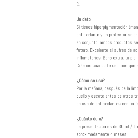
C.
Un dato
Si tienes hiperpigmentación (ma
antioxidante y un protector solar 
en conjunto, ambos productos se
futuro. Excelente si sufres de a
inflamatorias. Bono extra: tu pi
Créenos cuando te decimos que el
¿Cómo se usa?
Por la mañana, después de la limpi
cuello y escote antes de otros 
en uso de antioxidantes con un f
¿Cuánto dura?
La presentación es de 30 ml / 1 o
aproximadamente 4 meses.