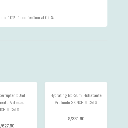
o al 10%, ácido ferúlico al 0.5%
nterrupter 50ml
Hydrating B5-30ml Hidratante
iento Antiedad
Profundo SKINCEUTICALS
NCEUTICALS
S/
331.90
/
627.90