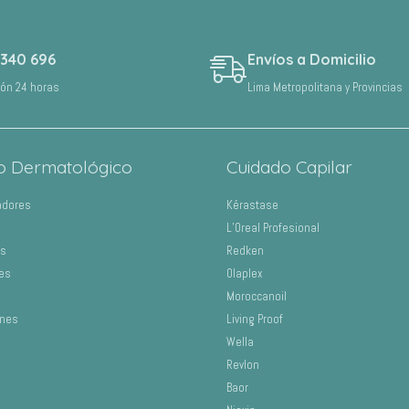
 340 696
Envíos a Domicilio
ión 24 horas
Lima Metropolitana y Provincias
o Dermatológico
Cuidado Capilar
adores
Kérastase
L’Oreal Profesional
os
Redken
es
Olaplex
Moroccanoil
ones
Living Proof
Wella
Revlon
Baor