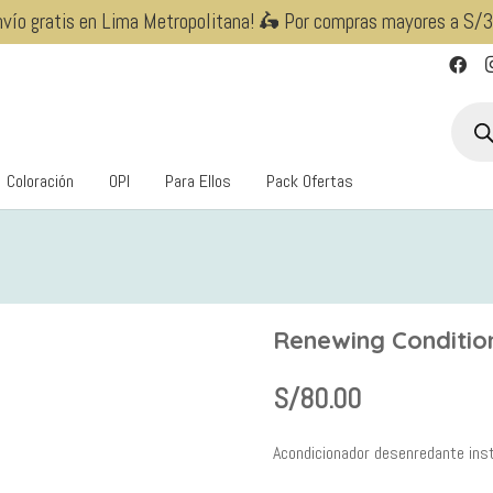
nvío gratis en Lima Metropolitana! 🛵 Por compras mayores a S/
Búsqu
de
produ
Coloración
OPI
Para Ellos
Pack Ofertas
Renewing Conditi
S/
80.00
Acondicionador desenredante instan