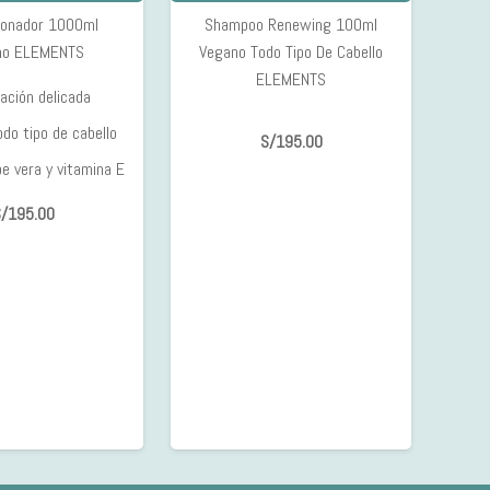
ionador 1000ml
Shampoo Renewing 100ml
no ELEMENTS
Vegano Todo Tipo De Cabello
ELEMENTS
ación delicada
odo tipo de cabello
S/
195.00
oe vera y vitamina E
/
195.00