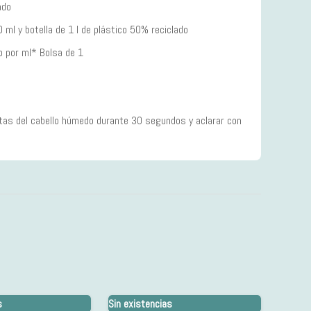
ado
 ml y botella de 1 l de plástico 50% reciclado
 por ml* Bolsa de 1
untas del cabello húmedo durante 30 segundos y aclarar con
s
Sin existencias