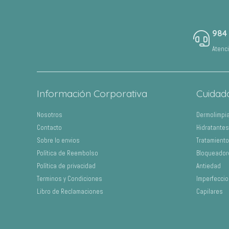
era:
es:
S/370.00.
S/295.80.
984
Atenc
Información Corporativa
Cuidad
Nosotros
Dermolimpi
Contacto
Hidratantes
Sobre lo envios
Tratamient
Política de Reembolso
Bloqueador
Política de privacidad
Antiedad
Terminos y Condiciones
Imperfecci
Libro de Reclamaciones
Capilares