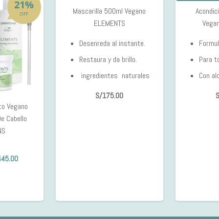
21%
Mascarilla 500ml Vegano
Acondic
OFF
ELEMENTS
Vega
Desenreda al instante.
Formul
Restaura y da brillo.
Para t
ingredientes naturales
Con al
S/
175.00
S
to Vegano
De Cabello
NS
El
445.00
cio
precio
ginal
actual
:
es:
565.00.
S/445.00.