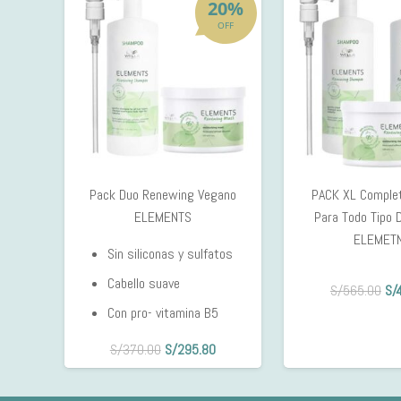
20%
OFF
Pack Duo Renewing Vegano
PACK XL Comple
ELEMENTS
Para Todo Tipo 
ELEMET
Sin siliconas y sulfatos
Cabello suave
El
S/
565.00
S/
pre
Con pro- vitamina B5
ori
El
El
S/
370.00
S/
295.80
era
precio
precio
S/
original
actual