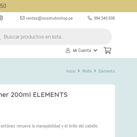
350
ventas@sosstudioshop.pe
984 340 696
eda
ctos
Mi Cuenta
Inicio
Wella
Elements
oner 200ml ELEMENTS
táneo renueva la manejabilidad y el brillo del cabello.