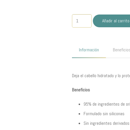
Renewing
Añadir al carrito
Conditioner
200ml
ELEMENTS
cantidad
Información
Beneficio
Deja el cabello hidratado y lo pro
Beneficios
95% de ingredientes de or
Formulado sin siliconas
Sin ingredientes derivados