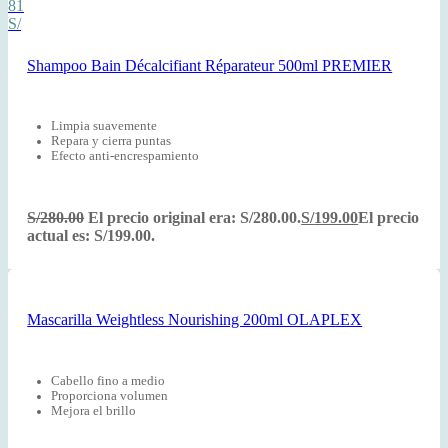
81
S/
Shampoo Bain Décalcifiant Réparateur 500ml PREMIER
Limpia suavemente
Repara y cierra puntas
Efecto anti-encrespamiento
S/
280.00
El precio original era: S/280.00.
S/
199.00
El precio
actual es: S/199.00.
Mascarilla Weightless Nourishing 200ml OLAPLEX
Cabello fino a medio
Proporciona volumen
Mejora el brillo