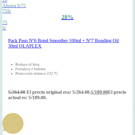
28
Ahorra S/75
75S/
28%
75
S/
Pack Paso Nº6 Bond Smoother 100ml + Nº7 Bonding Oil
30ml OLAPLEX
Reduce el frizz
Fortalece e hidrata
P
rotección térmica 232 °C.
S/
264.00
El precio original era: S/264.00.
S/
189.00
El precio
actual es: S/189.00.