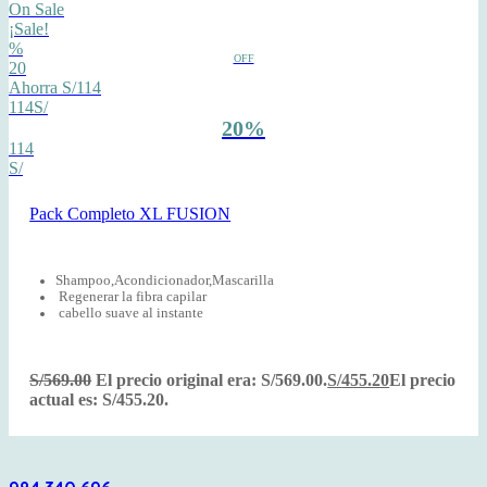
On Sale
¡Sale!
%
OFF
20
Ahorra S/114
114S/
20%
114
S/
Pack Completo XL FUSION
Shampoo,Acondicionador,Mascarilla
Regenerar la fibra capilar
cabello suave al instante
S/
569.00
El precio original era: S/569.00.
S/
455.20
El precio
actual es: S/455.20.