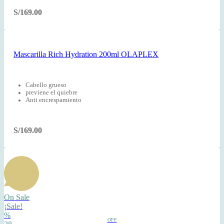
S/
169.00
Mascarilla Rich Hydration 200ml OLAPLEX
Cabello grueso
previene el quiebre
Anti encrespamiento
S/
169.00
On Sale
¡Sale!
%
OFF