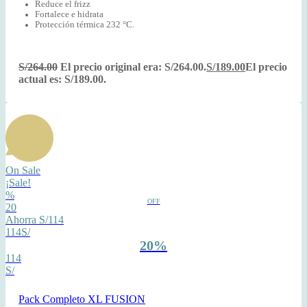
Reduce el frizz
Fortalece e hidrata
P
rotección térmica 232 °C.
S/
264.00
El precio original era: S/264.00.
S/
189.00
El precio
actual es: S/189.00.
On Sale
¡Sale!
%
OFF
20
Ahorra S/114
114S/
20%
114
S/
Pack Completo XL FUSION