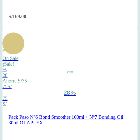
S/
169.00
On Sale
¡Sale!
%
OFF
28
Ahorra S/75
75S/
28%
75
S/
Pack Paso Nº6 Bond Smoother 100ml + Nº7 Bonding Oil
30ml OLAPLEX