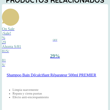
PRODUCTOS RELACIONADOS
On Sale
¡Sale!
%
OFF
29
Ahorra S/81
81S/
29%
81
S/
Shampoo Bain Décalcifiant Réparateur 500ml PREMIER
Limpia suavemente
Repara y cierra puntas
Efecto anti-encrespamiento