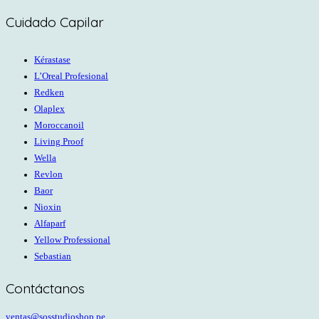
Cuidado Capilar
Kérastase
L’Oreal Profesional
Redken
Olaplex
Moroccanoil
Living Proof
Wella
Revlon
Baor
Nioxin
Alfaparf
Yellow Professional
Sebastian
Contáctanos
ventas@sosstudioshop.pe