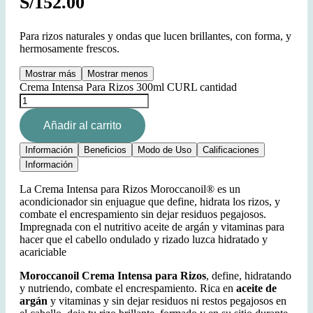
S/
152.00
Para rizos naturales y ondas que lucen brillantes, con forma, y
hermosamente frescos.
Mostrar más
Mostrar menos
Crema Intensa Para Rizos 300ml CURL cantidad
Añadir al carrito
Información
Beneficios
Modo de Uso
Calificaciones
Información
La Crema Intensa para Rizos Moroccanoil® es un
acondicionador sin enjuague que define, hidrata los rizos, y
combate el encrespamiento sin dejar residuos pegajosos.
Impregnada con el nutritivo aceite de argán y vitaminas para
hacer que el cabello ondulado y rizado luzca hidratado y
acariciable
Moroccanoil Crema Intensa para Rizos
, define, hidratando
y nutriendo, combate el encrespamiento. Rica en
aceite de
argán
y vitaminas y sin dejar residuos ni restos pegajosos en