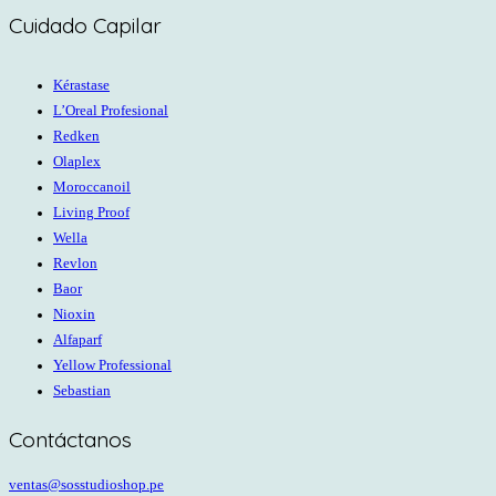
Cuidado Capilar
Kérastase
L’Oreal Profesional
Redken
Olaplex
Moroccanoil
Living Proof
Wella
Revlon
Baor
Nioxin
Alfaparf
Yellow Professional
Sebastian
Contáctanos
ventas@sosstudioshop.pe