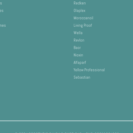
os
Redken
es
Olaplex
Moroccanoil
ones
Living Proof
Wella
Revlon
Baor
Nioxin
Alfaparf
Yellow Professional
Sebastian