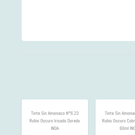
Tinte Sin Amoniaco N°6.23
Tinte Sin Amoni
Rubio Oscuro Irisado Dorado
Rubio Oscuro Cobr
INOA
60ml IN