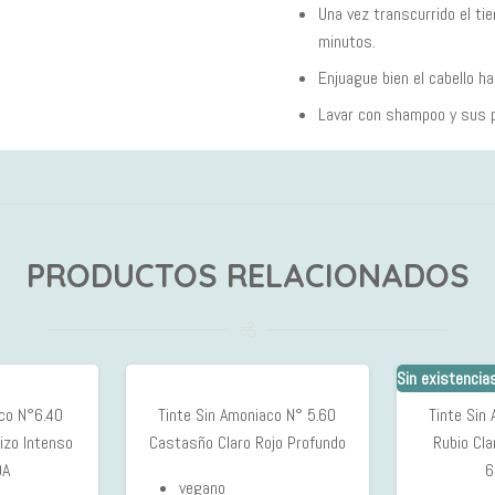
Una vez transcurrido el t
minutos.
Enjuague bien el cabello ha
Lavar con shampoo y sus p
PRODUCTOS RELACIONADOS
Sin existencia
aco N°6.40
Tinte Sin Amoniaco N° 5.60
Tinte Sin
izo Intenso
Castasño Claro Rojo Profundo
Rubio Cla
OA
6
vegano