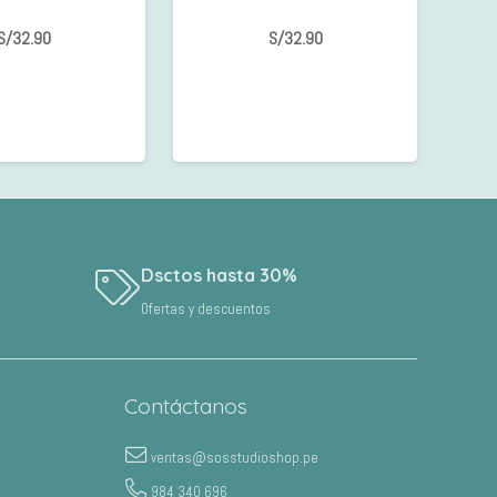
S/
32.90
S/
32.90
Dsctos hasta 30%
Ofertas y descuentos
Contáctanos
ventas@sosstudioshop.pe
984 340 696