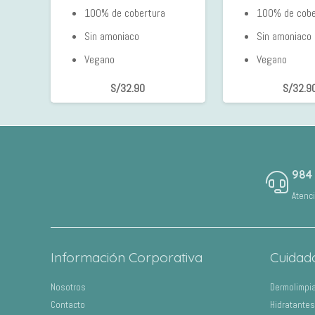
100% de cobertura
100% de cobe
Sin amoniaco
Sin amoniaco
Vegano
Vegano
S/
32.90
S/
32.9
984
Atenc
Información Corporativa
Cuidad
Nosotros
Dermolimpi
Contacto
Hidratantes