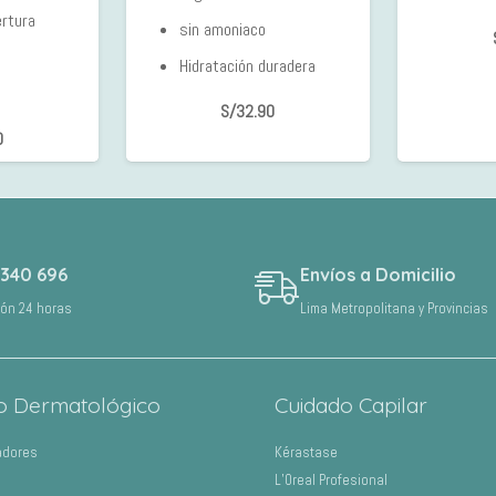
rtura
sin amoniaco
Hidratación duradera
S/
32.90
0
 340 696
Envíos a Domicilio
ión 24 horas
Lima Metropolitana y Provincias
o Dermatológico
Cuidado Capilar
adores
Kérastase
L’Oreal Profesional