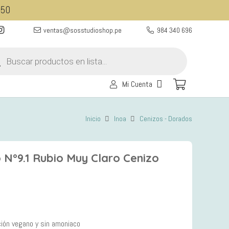
350
ventas@sosstudioshop.pe
984 340 696
eda
ctos
Mi Cuenta
Inicio
Inoa
Cenizos - Dorados
 N°9.1 Rubio Muy Claro Cenizo
ción vegano y sin amoniaco