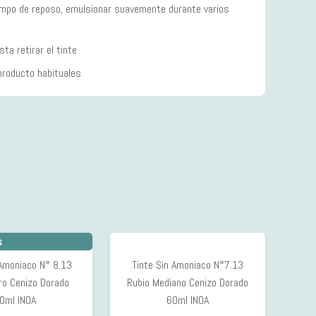
iempo de reposo, emulsionar suavemente durante varios
sta retirar el tinte
roducto habituales
s
 Amoniaco N° 8.13
Tinte Sin Amoniaco N°7.13
ro Cenizo Dorado
Rubio Mediano Cenizo Dorado
0ml INOA
60ml INOA