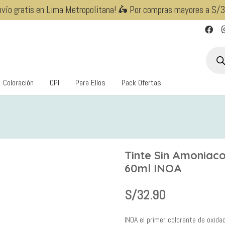
nvío gratis en Lima Metropolitana! 🛵 Por compras mayores a S/
Búsqu
de
produ
Coloración
OPI
Para Ellos
Pack Ofertas
Tinte Sin Amoniaco
60ml INOA
S/
32.90
INOA el primer colorante de oxida