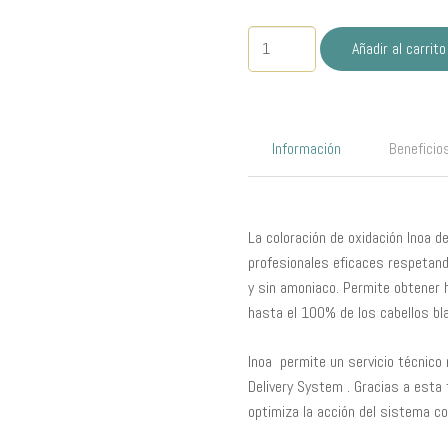
Tinte
Añadir al carrito
Sin
Amoniaco
N°9.1
Rubio
Información
Beneficio
Muy
Claro
Cenizo
60ml
La coloración de oxidación Inoa 
INOA
profesionales eficaces respetand
cantidad
y sin amoniaco. Permite obtener 
hasta el 100% de los cabellos bl
Inoa permite un servicio técnico 
Delivery System . Gracias a esta 
optimiza la acción del sistema co