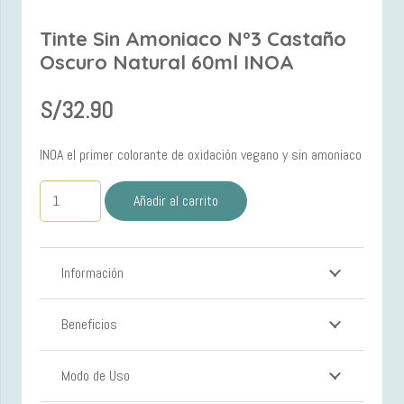
Tinte Sin Amoniaco N°3 Castaño
Oscuro Natural 60ml INOA
S/
32.90
INOA el primer colorante de oxidación vegano y sin amoniaco
Tinte
Añadir al carrito
Sin
Amoniaco
N°3
Información
Castaño
Oscuro
Beneficios
Natural
60ml
INOA
Modo de Uso
cantidad