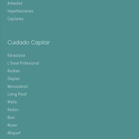
Antiedad
Imperfecciones
Capilares
Cuidado Capilar
Kérastase
L’Oreal Profesional
Redken
Olaplex
Moroccanoil
Living Proof
Wella
Revlon
Baor
Nioxin
Alfaparf