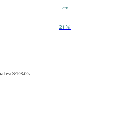
OFF
21%
ual es: S/108.00.