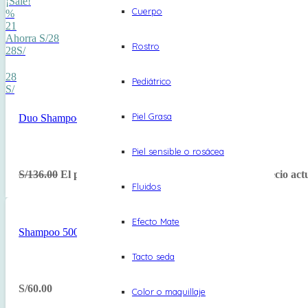
¡Sale!
Cuerpo
%
21
Ahorra S/28
Rostro
28S/
28
Pediátrico
S/
Piel Grasa
Duo Shampoo 500ml+ Mascarilla 500ml COLOR CARE
Piel sensible o rosácea
S/
136.00
El precio original era: S/136.00.
S/
108.00
El precio act
Fluidos
Efecto Mate
Shampoo 500ml Cabello Tinturado COLOR CARE
Tacto seda
S/
60.00
Color o maquillaje