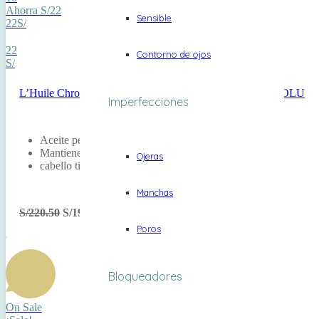
Ahorra S/22
Sensible
22S/
22
Contorno de ojos
S/
L’Huile Chroma Éclat Recargable 75 Ml CHROMA ABSOLU
Imperfecciones
Aceite perfumado
Mantiene el brillo y color
Ojeras
cabello tinturado
Manchas
S/
220.50
S/
198.45
Poros
Bloqueadores
On Sale