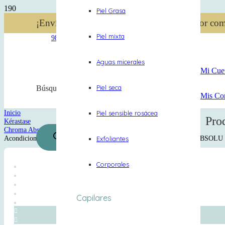
Piel Grasa
¡Envío gratis en Lima Metropolitana! 🛵 Por co
Piel mixta
984 340 696
Aguas micerales
Mi Cue
Piel seca
Búsqueda de productos
Mis Co
Inicio
Piel sensible rosácea
Pro
Kérastase
Chroma Absolu
Acondicionador 200ml Cica Chroma Cabello Tinturado CHROMA ABSOLU
Exfoliantes
Corporales
Capilares