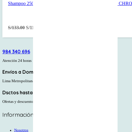
Shampoo 250ml Riche Chroma Respect Cabello Tinturado 
S/
133.00
S/
119.70
984 340 696
Atención 24 horas
Envíos a Domicilio
Lima Metropolitana y Provincias
Dsctos hasta 30%
Ofertas y descuentos
Información Corporativa
Nosotros