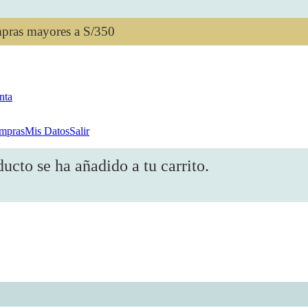
mpras mayores a S/350
nta
mpras
Mis Datos
Salir
ducto
se ha añadido a tu carrito.