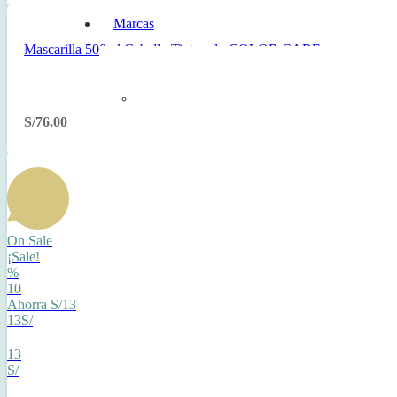
Marcas
Mascarilla 500ml Cabello Tinturado COLOR CARE
S/
76.00
On Sale
¡Sale!
%
10
Ahorra S/13
13S/
13
S/