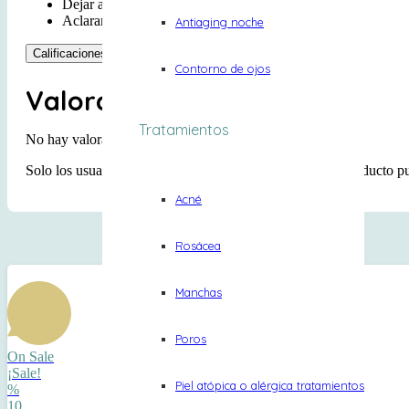
Dejar actuar unos 3 minutos.
Aclarar cuidadosamente.
Antiaging noche
Calificaciones
Contorno de ojos
Valoraciones
Tratamientos
No hay valoraciones aún.
Solo los usuarios registrados que hayan comprado este producto p
Acné
Rosácea
Manchas
Poros
On Sale
¡Sale!
Piel atópica o alérgica tratamientos
%
10