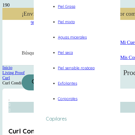
Piel Grasa
¡Envío gratis en Lima Metropolitana! 🛵 Por co
Piel mixta
984 340 696
Aguas micerales
Mi Cue
Piel seca
Búsqueda de productos
Mis Co
Inicio
Piel sensible rosácea
Pro
Living Proof
Curl
Curl Conditioner 355ml
Exfoliantes
Corporales
Capilares
Curl Conditioner 355ml