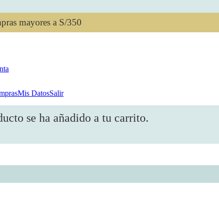
mpras mayores a S/350
nta
mpras
Mis Datos
Salir
ducto
se ha añadido a tu carrito.