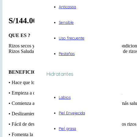
Anticaspa
S/
144.00
Sensible
QUE ES ?
Uso frecuente
Rizos secos y enredados: conoce tu complemento. Este acondicionad
Rizos Saludables, previene el daño y fomenta la formación de rizo
Pestañas
BENEFICIOS
Hidratantes
• Hace que los rizos sean 3 veces más fuertes*
• Empieza a definir los rizos nada más saliendo de la ducha
Labios
• Comienza a transformar tus rizos para lucir visiblemente más sa
Piel Envejecida
• Deslizamiento superior para desenredar suavemente
• Fácil de desenredar para ayudar a prevenir el quiebre de los rizos
Piel grasa
• Fomenta la formación de agrupaciones de rizos