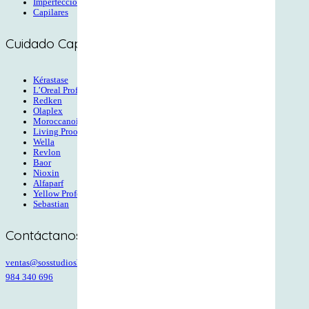
Imperfecciones
Capilares
Cuidado Capilar
Kérastase
L’Oreal Profesional
Redken
Olaplex
Moroccanoil
Living Proof
Wella
Revlon
Baor
Nioxin
Alfaparf
Yellow Professional
Sebastian
Contáctanos
ventas@sosstudioshop.pe
984 340 696