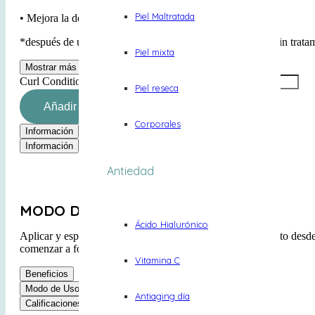
Piel Maltratada
• Mejora la definición de tus rizos
*después de un uso de champú y acondicionador vs. uno sin trata
Piel mixta
Mostrar más
Mostrar menos
Curl Conditioner 355ml cantidad
Piel reseca
Añadir al carrito
Corporales
Información
Beneficios
Modo de Uso
Calificaciones
Información
Antiedad
MODO DE USO
Ácido Hialurónico
Aplicar y esparcir por el cabello mojado. Trabaja el producto desde
comenzar a formar grupos de rizos. Enjuaga como desees.
Vitamina C
Beneficios
Modo de Uso
Antiaging día
Calificaciones