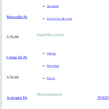
Sensible
Mascarilla Para Rizos 500ml CURLS
Contorno de ojos
Imperfecciones
S/
76.00
Ojeras
Crema De Peinar Leave-In Cream 250ml CURl
Manchas
S/
56.00
Poros
Bloqueadores
Activador De Rizos 250ml STYLE CURL & MOLD ACTIVAT