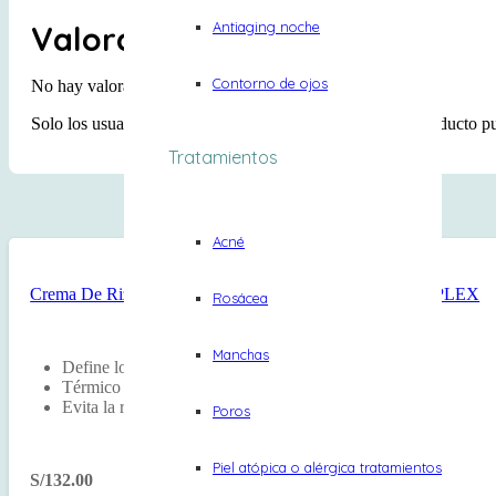
Antiaging noche
Valoraciones
Contorno de ojos
No hay valoraciones aún.
Solo los usuarios registrados que hayan comprado este producto p
Tratamientos
Acné
Crema De Rizos Nº 10 Curl Defining Gel – 200 Ml OLAPLEX
Rosácea
Manchas
Define los rizos
Térmico 232ºC
Evita la rotura
Poros
Piel atópica o alérgica tratamientos
S/
132.00