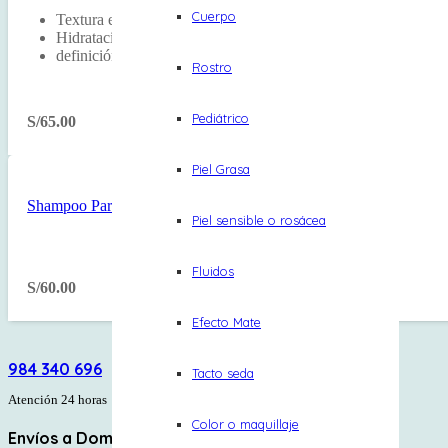
Cuerpo
Textura en crema
Hidratación,suavidad
definición
Rostro
Pediátrico
S/
65.00
Piel Grasa
Shampoo Para Rizos CURLS LOW
Piel sensible o rosácea
Fluidos
S/
60.00
Efecto Mate
984 340 696
Tacto seda
Atención 24 horas
Color o maquillaje
Envíos a Domicilio