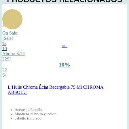
On Sale
¡Sale!
%
OFF
10
Ahorra S/22
22S/
10%
22
S/
L’Huile Chroma Éclat Recargable 75 Ml CHROMA
ABSOLU
Aceite perfumado
Mantiene el brillo y color
cabello tinturado