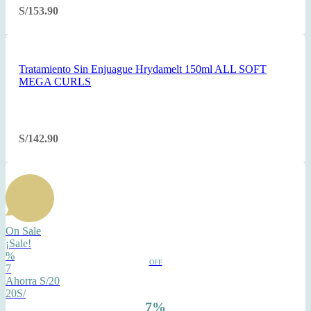
S/
153.90
Tratamiento Sin Enjuague Hrydamelt 150ml ALL SOFT
MEGA CURLS
S/
142.90
On Sale
¡Sale!
%
OFF
7
Ahorra S/20
20S/
7%