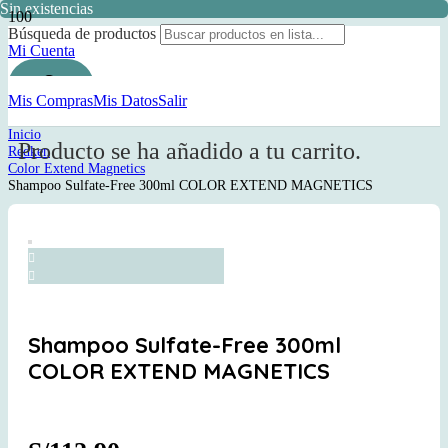
Sin existencias
Búsqueda de productos
Mi Cuenta
Mis Compras
Mis Datos
Salir
Inicio
Producto
se ha añadido a tu carrito.
Redken
Color Extend Magnetics
Shampoo Sulfate-Free 300ml COLOR EXTEND MAGNETICS
Shampoo Sulfate-Free 300ml
COLOR EXTEND MAGNETICS