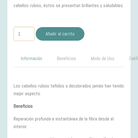
cabellos rubios, éstos se presentan brillantes y saludables.
Acondicionador250ml
Añadir al carrito
Cicaflash
Rubios
BLOND
Información
Beneficios
Modo de Uso
Cali
ABSOLU
cantidad
Los cabellos rubios teñidos o decolorados jamás han tenido
mejor aspecto.
Beneficios
Reparación profunda e instantánea de la fibra desde el
interior.