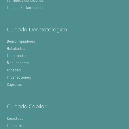
Terminos y Condiciones
Libro de Reclamaciones
Cuidado Dermatológico
Dermolimpiadores
Hidratantes
Tratamientos
Bloqueadores
Antiedad
Imperfecciones
Capilares
Cuidado Capilar
Kérastase
L’Oreal Profesional