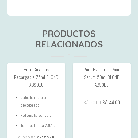
PRODUCTOS
RELACIONADOS
L’Huile Cicagloss
Pure Hyaluronic Acid
10%
10%
Recargable 75ml BLOND
Serum 50ml BLOND
OFF
OFF
ABSOLU
ABSOLU
Cabello rubio o
S/
160.00
S/
144.00
decolorado
Rellena la cutícula
Térmico
hasta 230º C.