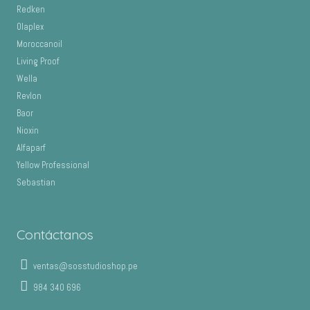
Redken
Olaplex
Moroccanoil
Living Proof
Wella
Revlon
Baor
Nioxin
Alfaparf
Yellow Professional
Sebastian
Contáctanos
ventas@sosstudioshop.pe
984 340 696