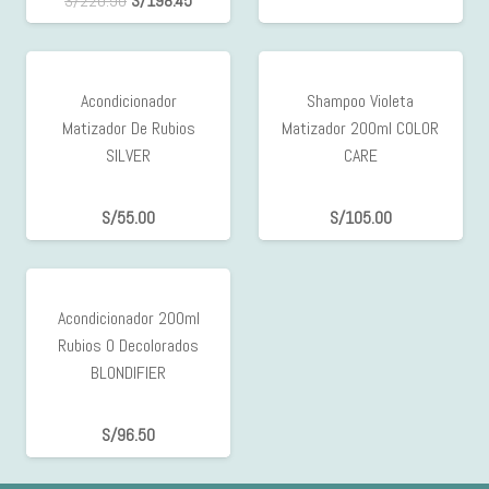
S/
220.50
S/
198.45
Acondicionador
Shampoo Violeta
Matizador De Rubios
Matizador 200ml COLOR
SILVER
CARE
S/
55.00
S/
105.00
Acondicionador 200ml
Rubios O Decolorados
BLONDIFIER
S/
96.50