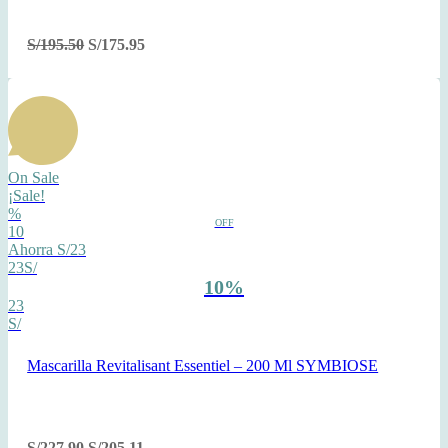
S/
195.50
S/
175.95
On Sale
¡Sale!
%
OFF
10
Ahorra S/23
23S/
10%
23
S/
Mascarilla Revitalisant Essentiel – 200 Ml SYMBIOSE
S/
227.90
S/
205.11