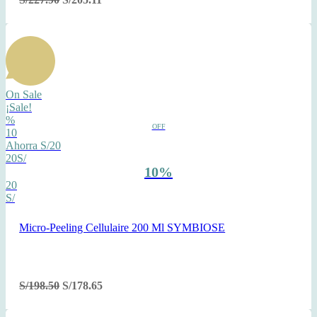
On Sale
¡Sale!
%
OFF
10
Ahorra S/20
20S/
10%
20
S/
Micro-Peeling Cellulaire 200 Ml SYMBIOSE
S/
198.50
S/
178.65