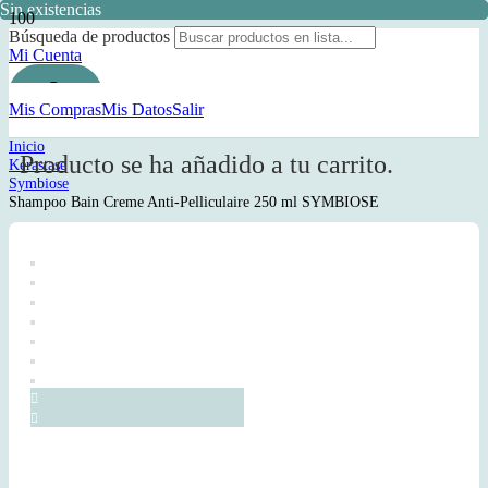
Sin existencias
Sin existencias
Sin existencias
Búsqueda de productos
Mi Cuenta
Mis Compras
Mis Datos
Salir
Inicio
Producto
se ha añadido a tu carrito.
Kérastase
Symbiose
Shampoo Bain Creme Anti-Pelliculaire 250 ml SYMBIOSE