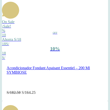
On Sale
¡Sale!
%
OFF
10
Ahorra S/18
18S/
10%
18
S/
Acondicionador Fondant Apaisant Essentiel – 200 Ml
SYMBIOSE
S/
182.50
S/
164.25