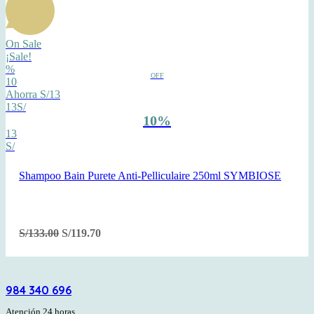
On Sale
¡Sale!
%
OFF
10
Ahorra S/13
13S/
10%
13
S/
Shampoo Bain Purete Anti-Pelliculaire 250ml SYMBIOSE
S/
133.00
S/
119.70
984 340 696
Atención 24 horas