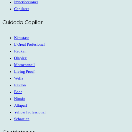
Imperfecciones
Capilares
Cuidado Capilar
Kérastase
L’Oreal Profesional
Redken
Olaplex
Moroccanoil
Living Proof
Wella
Revlon
Baor
Nioxin
Alfaparf
Yellow Professional
Sebastian