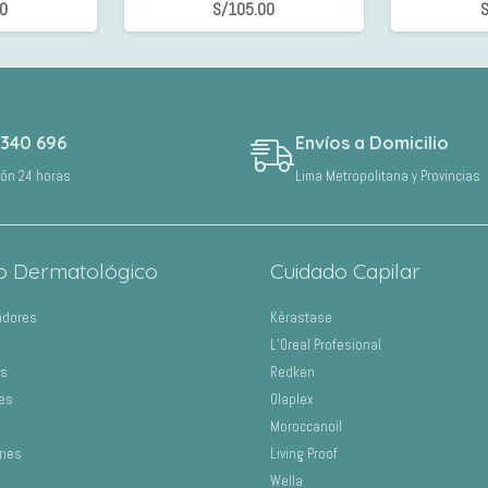
00
S/
105.00
S
 340 696
Envíos a Domicilio
ión 24 horas
Lima Metropolitana y Provincias
o Dermatológico
Cuidado Capilar
adores
Kérastase
L’Oreal Profesional
os
Redken
es
Olaplex
Moroccanoil
ones
Living Proof
Wella