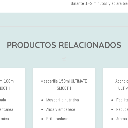
durante 1–2 minutos y aclara bie
PRODUCTOS RELACIONADOS
rum 100ml
Mascarilla 150ml ULTIMATE
Acondi
MOOTH
SMOOTH
ULTI
mado
Mascarilla nutritiva
Facili
tantánea
Alisa y embellece
Reduce
rmica
Brillo sedoso
Aroma 