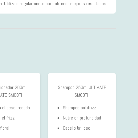
n. Utilízalo regularmente para obtener mejores resultados.
cionador 200ml
Shampoo 250ml ULTIMATE
MATE SMOOTH
SMOOTH
ta el desenredado
Shampoo antifrizz
 el frizz
Nutre en profundidad
floral
Cabello brilloso