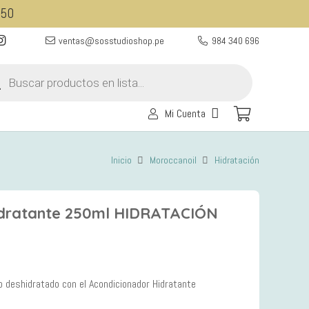
350
ventas@sosstudioshop.pe
984 340 696
eda
ctos
Mi Cuenta
Inicio
Moroccanoil
Hidratación
idratante 250ml HIDRATACIÓN
o deshidratado con el Acondicionador Hidratante