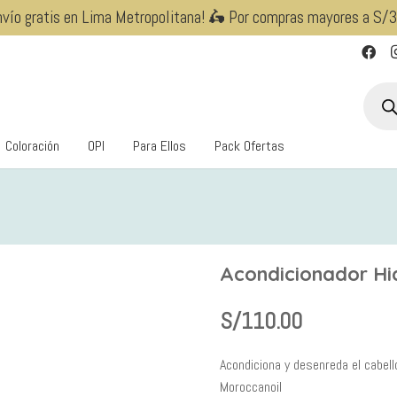
nvío gratis en Lima Metropolitana! 🛵 Por compras mayores a S/
Búsqu
de
produ
Coloración
OPI
Para Ellos
Pack Ofertas
Acondicionador H
S/
110.00
Acondiciona y desenreda el cabell
Moroccanoil