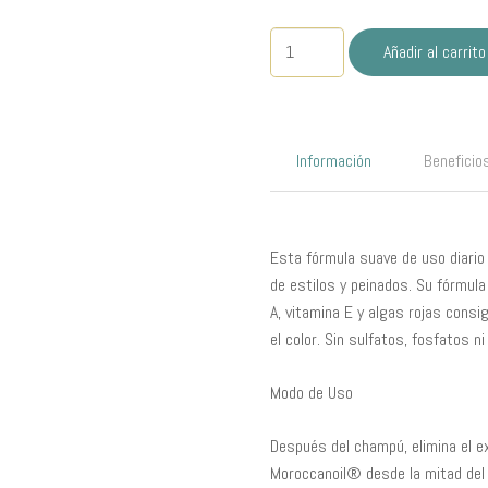
Acondicionador
Añadir al carrito
Hidratante
250ml
HIDRATACIÓN
cantidad
Información
Beneficio
Esta fórmula suave de uso diario d
de estilos y peinados. Su fórmula
A, vitamina E y algas rojas consi
el color. Sin sulfatos, fosfatos n
Modo de Uso
Después del champú, elimina el e
Moroccanoil® desde la mitad del 