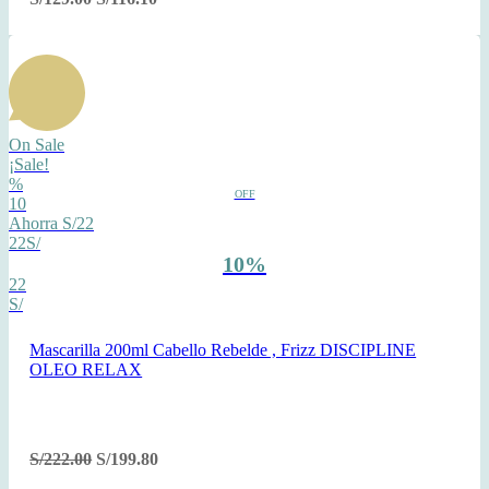
On Sale
¡Sale!
%
OFF
10
Ahorra S/22
22S/
10%
22
S/
Mascarilla 200ml Cabello Rebelde , Frizz DISCIPLINE
OLEO RELAX
S/
222.00
S/
199.80