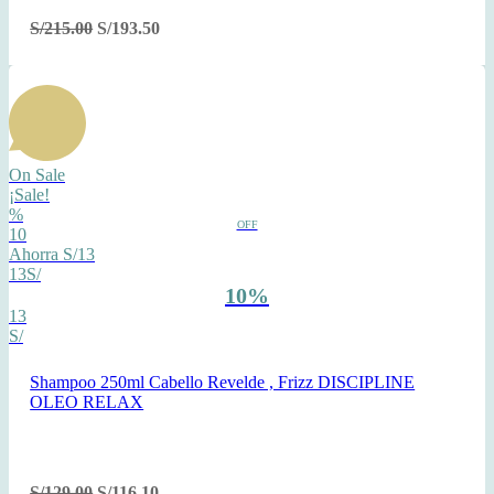
S/
215.00
S/
193.50
On Sale
¡Sale!
%
OFF
10
Ahorra S/13
13S/
10%
13
S/
Shampoo 250ml Cabello Revelde , Frizz DISCIPLINE
OLEO RELAX
S/
129.00
S/
116.10