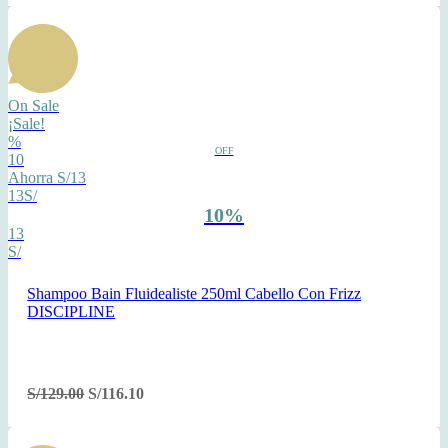
On Sale
¡Sale!
%
OFF
10
Ahorra S/13
13S/
10%
13
S/
Shampoo Bain Fluidealiste 250ml Cabello Con Frizz
DISCIPLINE
S/
129.00
S/
116.10