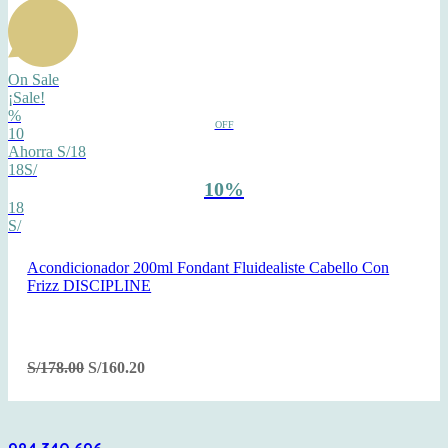
On Sale
¡Sale!
%
OFF
10
Ahorra S/18
18S/
10%
18
S/
Acondicionador 200ml Fondant Fluidealiste Cabello Con
Frizz DISCIPLINE
S/
178.00
S/
160.20