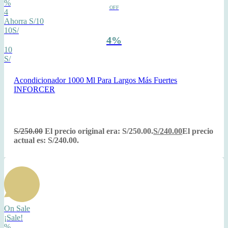
%
OFF
4
Ahorra S/10
10S/
4%
10
S/
Acondicionador 1000 Ml Para Largos Más Fuertes
INFORCER
S/
250.00
El precio original era: S/250.00.
S/
240.00
El precio
actual es: S/240.00.
On Sale
¡Sale!
%