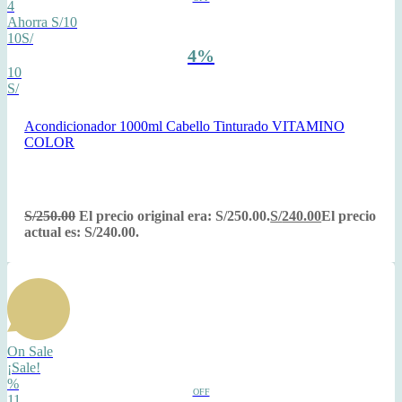
4
Ahorra S/10
10S/
4%
10
S/
Acondicionador 1000ml Cabello Tinturado VITAMINO
COLOR
S/
250.00
El precio original era: S/250.00.
S/
240.00
El precio
actual es: S/240.00.
On Sale
¡Sale!
%
OFF
11