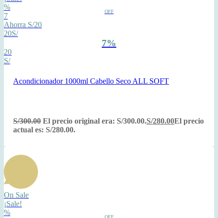
%
OFF
7
Ahorra S/20
20S/
7%
20
S/
Acondicionador 1000ml Cabello Seco ALL SOFT
S/
300.00
El precio original era: S/300.00.
S/
280.00
El precio
actual es: S/280.00.
On Sale
¡Sale!
%
OFF