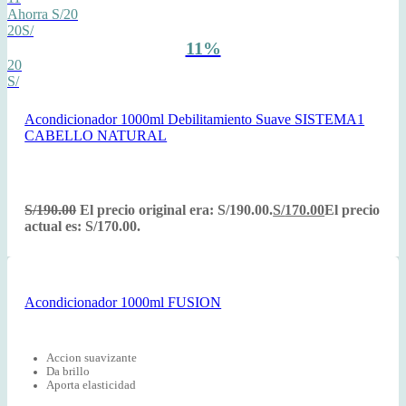
Ahorra S/20
20S/
11%
20
S/
Acondicionador 1000ml Debilitamiento Suave SISTEMA1
CABELLO NATURAL
S/
190.00
El precio original era: S/190.00.
S/
170.00
El precio
actual es: S/170.00.
Acondicionador 1000ml FUSION
Accion suavizante
Da brillo
Aporta elasticidad