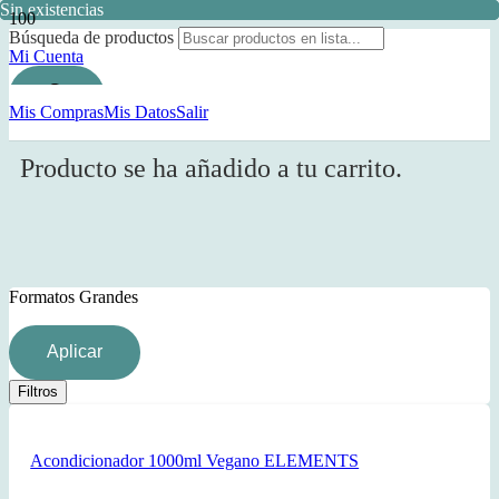
Sin existencias
Sin existencias
Sin existencias
Sin existencias
Búsqueda de productos
Mi Cuenta
Mis Compras
Mis Datos
Salir
Producto
se ha añadido a tu carrito.
Formatos Grandes
Aplicar
Filtros
Acondicionador 1000ml Vegano ELEMENTS