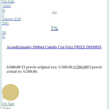
On Sale
¡Sale!
%
OFF
7
Ahorra S/20
20S/
7%
20
S/
Acondicionador 1000ml Cabello Con Frizz FRIZZ DISMISS
S/
300.00
El precio original era: S/300.00.
S/
280.00
El precio
actual es: S/280.00.
On Sale
¡Sale!