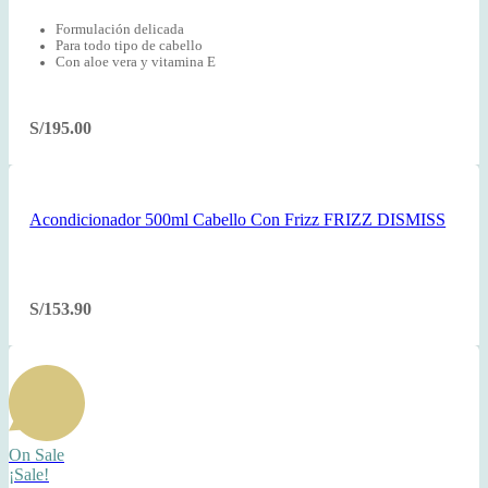
Formulación delicada
Para todo tipo de cabello
Con aloe vera y vitamina E
S/
195.00
Acondicionador 500ml Cabello Con Frizz FRIZZ DISMISS
S/
153.90
On Sale
¡Sale!